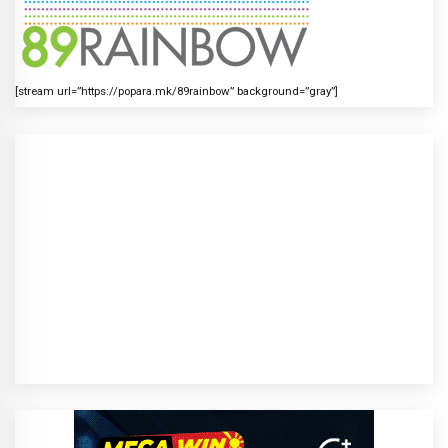
[stream url=”https://popara.mk/89rainbow” background=”gray”]