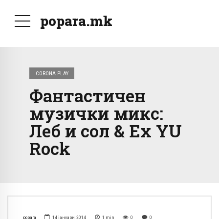
popara.mk
CORONA PLAY
Фантастичен
музички микс:
Леб и сол & Ex YU
Rock
popara
14 јануари, 2014
1
min
0
0