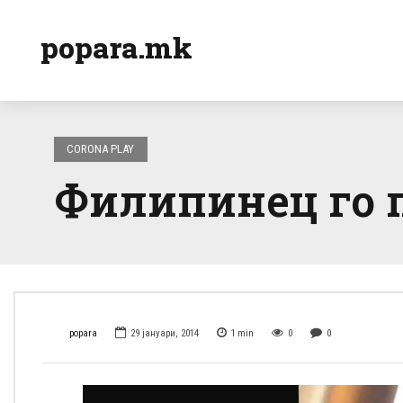
popara.mk
CORONA PLAY
Филипинец го 
popara
29 јануари, 2014
1
min
0
0