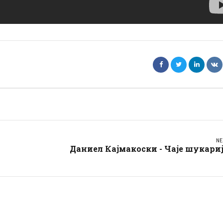
NE
Даниел Кајмакоски - Чаје шукари