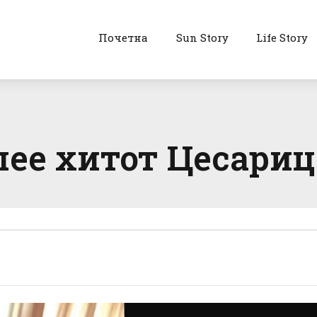
Почетна
Sun Story
Life Story
пее хитот Цесариц