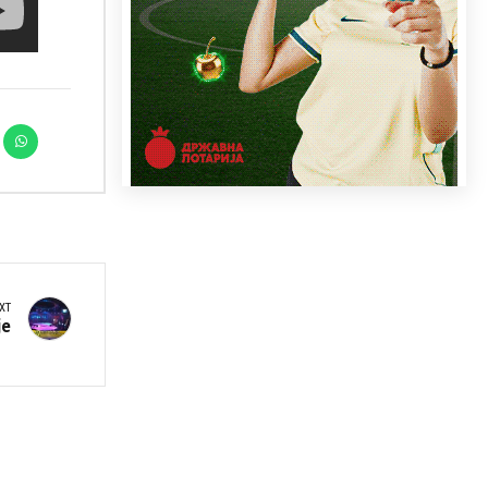
XT
је