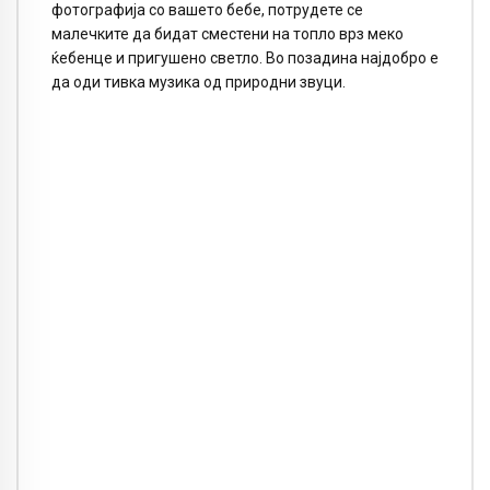
фотографија со вашето бебе, потрудете се
малечките да бидат сместени на топло врз меко
ќебенце и пригушено светло. Во позадина најдобро е
да оди тивка музика од природни звуци.