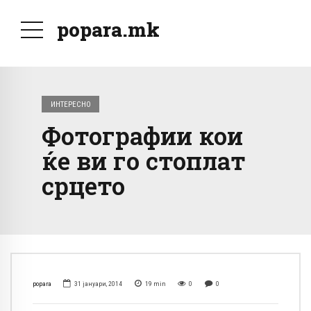
popara.mk
ИНТЕРЕСНО
Фотографии кои
ќе ви го стоплат
срцето
popara
31 јануари, 2014
19
min
0
0