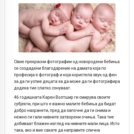
Овие прекрасни фотографии од новородени бебиња
се создадени благодарение на дамата која по
професија е фотограф и која користела звук од фен
за да ги успие децата за да може да ги фотографира
додека тие слатко сонуваат.
46 годишната Карен Волтшир ги смирува своите
субјекти, при што е важно малите бебиња да бидат
добро нахранети, пред да започне да ги снима и
нежно ги гали нивните затворени очиња. Така тие
добиваат блажен изглед на нивните мали лица. Исто
така, ако и вие сакате да направите слична