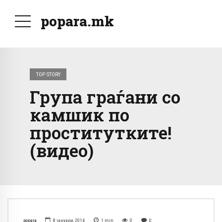
popara.mk
TOP STORY
Група граѓани со
камшик по
проститутките!
(видео)
popara
8 јануари, 2014
1
min
0
0