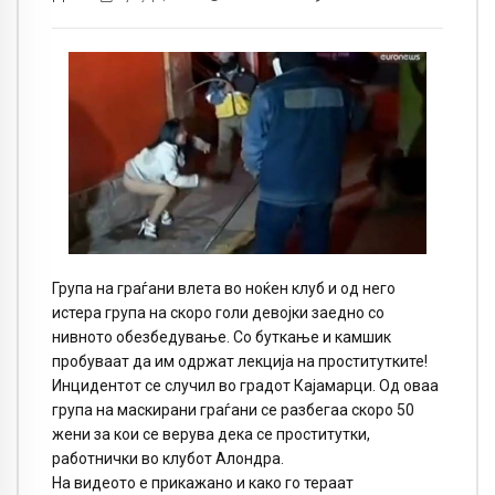
Група на граѓани влета во ноќен клуб и од него
истера група на скоро голи девојки заедно со
нивното обезбедување. Со буткање и камшик
пробуваат да им одржат лекција на проститутките!
Инцидентот се случил во градот Кајамарци. Од оваа
група на маскирани граѓани се разбегаа скоро 50
жени за кои се верува дека се проститутки,
работнички во клубот Алондра.
На видеото е прикажано и како го тераат