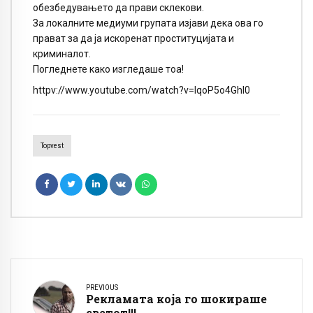
обезбедувањето да прави склекови.
За локалните медиуми групата изјави дека ова го
прават за да ја искоренат проституцијата и
криминалот.
Погледнете како изгледаше тоа!
httpv://www.youtube.com/watch?v=IqoP5o4Ghl0
Topvest
PREVIOUS
Рекламата која го шокираше
светот!!!