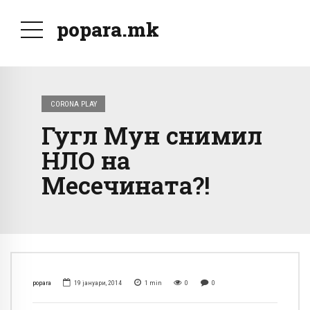
popara.mk
CORONA PLAY
Гугл Мун снимил
НЛО на
Месечината?!
popara
19 јануари, 2014
1
min
0
0