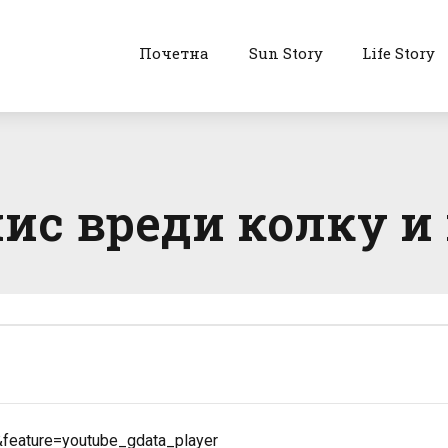
Почетна
Sun Story
Life Story
ис вреди колку и 
eature=youtube_gdata_player