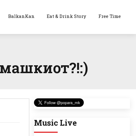
BalkanKan
Eat & Drink Story
Free Time
машкиот?!:)
Music Live