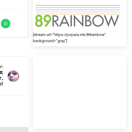
[stream url=”https://popara.mk/89rainbow”
background=”gray”]
XT
д
т,
о!