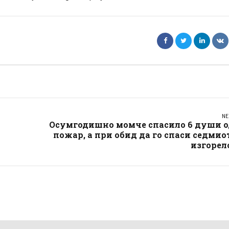
NE
Осумгодишно момче спасило 6 души о
пожар, а при обид да го спаси седмио
изгорел