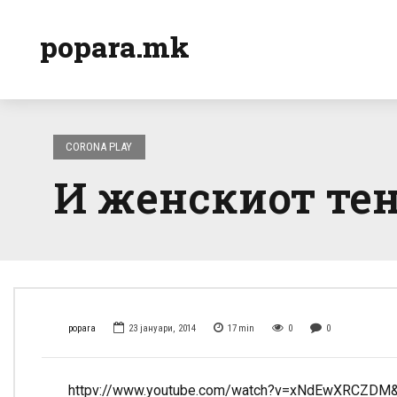
popara.mk
CORONA PLAY
И женскиот тен
popara
23 јануари, 2014
17
min
0
0
httpv://www.youtube.com/watch?v=xNdEwXRCZDM&f