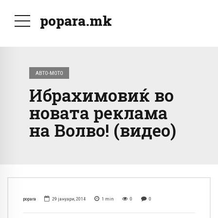
popara.mk
АВТО-МОТО
Ибрахимовиќ во
новата реклама
на Волво! (видео)
popara
29 јануари, 2014
1
min
0
0