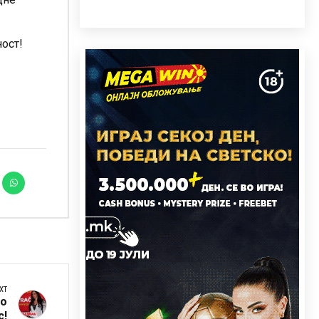
ност!
XT
во
с!