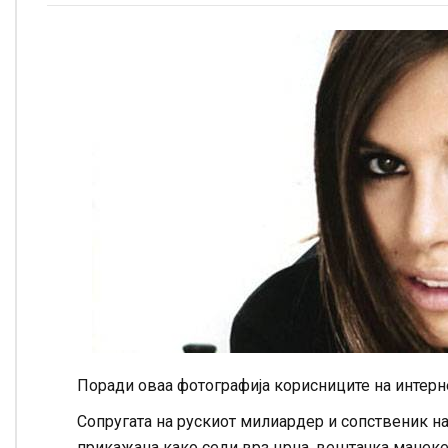
Поради оваа фотографија корисниците на интерне
Сопругата на рускиот милиардер и сопственик н
прикажана како седи врз црна, вештачка манекен