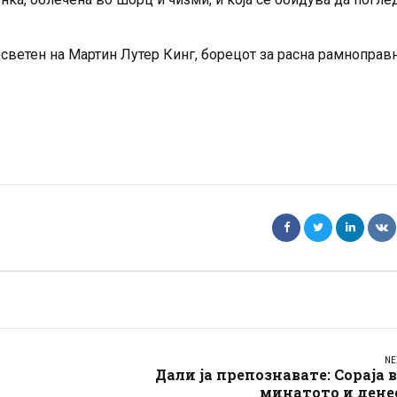
посветен на Мартин Лутер Кинг, борецот за расна рамноправ
NE
Дали ја препознавате: Сораја 
минатото и дене