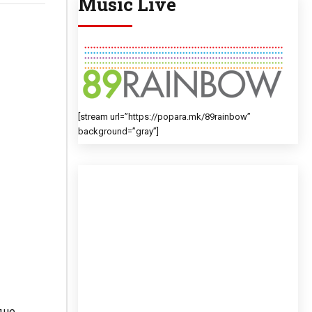
Music Live
[stream url=”https://popara.mk/89rainbow”
background=”gray”]
дне