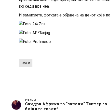
кој седи врз неа.
И замислете, фотката е објавена на денот кој е 
Topvest
PREVIOUS
Сандра Африка го “запали“ Твитер со
бујните гради!