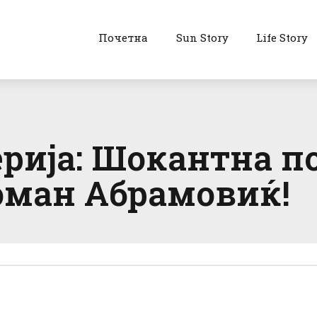
Почетна
Sun Story
Life Story
рија: Шокантна по
оман Абрамовиќ!