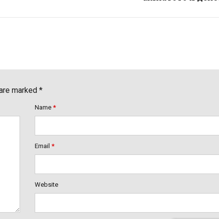
 are marked *
Name
*
Email
*
Website