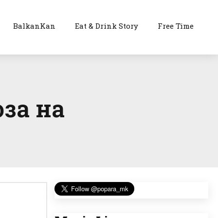
BalkanKan
Eat & Drink Story
Free Time
за на