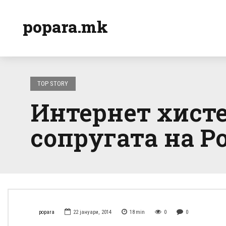
popara.mk
TOP STORY
Интернет хисте
сопругата на Р
popara
22 јануари, 2014
18
min
0
0