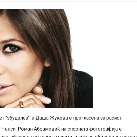
т “збудалеа“, а Даша Жукова е прогласена за расист.
а Челси, Роман Абрамовиќ на спорната фотографија е
ка, облечена во шорц и чизми, и која се обидува да погле