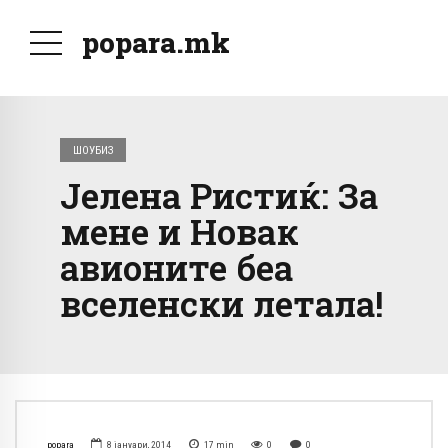
popara.mk
ШОУБИЗ
Јелена Ристиќ: За
мене и Новак
авионите беа
вселенски летала!
popara
8 јануари, 2014
17
min
0
0