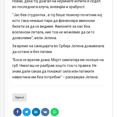
Новак, дека тој доаѓал на нејзините испити и седел
во последната клупа, влевајќи и храброст.
“Јас бев студентка , а тој беше тенисер почетник кој
исто така немаше пари да финансира авионски
билети за да се видиме. Авионите за нас беа
вселенски летала, ние тоа не можевме да си го
дозволиме“, вели Јелена.
За време на санкцијата во Србија Јелена доживеала
да остане и без патики.
“Боса се вратив дома. Мојот симпатија ме носеше на
грб. Никогаш не разбрав зошто тоа го правеа. Не
знам дали сакаа да покажат сила или патиките
навистина им беа потребни“ – раскажува Јелена.
Topvest