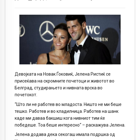
Девојката на Новак Ѓоковиќ, Јелена Ристиќ се
присеќава на скромните почетоци и животот во
Белград, студирањето и нивната врска во
почетокот.
“Што ли не работев во младоста. Ништо не ми беше
тешко. Работев и во кладилница. Работев на шанк
каде ми даваа бакшиш кога нивниот тим ќе
победеше. Тоа беше интересно“ – раскажува Јелена.
Јелена додава дека секогаш имала подршка од