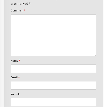
are marked *
Comment
*
Name
*
Email
*
Website