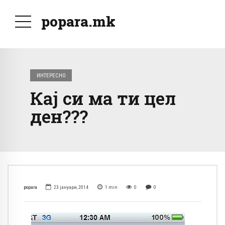
popara.mk
ИНТЕРЕСНО
Кај си ма ти цел
ден???
popara
23 јануари, 2014
1
min
0
0