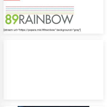
[stream url=”https://popara.mk/89rainbow” background=”gray”]