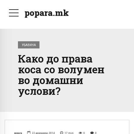
popara.mk
УБАВИНА
Како до права
коса со волумен
во домашни
услови?
popara
22 декември, 2014
17
min
0
0