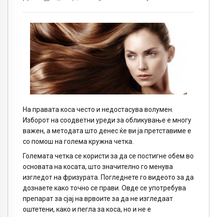
На правата коса често и недостасува волумен.
Изборот на соодветни уреди за обликување е многу
важен, а методата што денес ќе ви ја претставиме е
со помош на голема кружна четка.
Големата четка се користи за да се постигне обем во
основата на косата, што значително го менува
изгледот на фризурата. Погледнете го видеото за да
дознаете како точно се прави. Овде се употребува
препарат за сјај на врвоите за да не изгледаат
оштетени, како и пегла за коса, но и не е