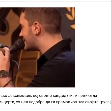
љко Јоксимовиќ, кој своите кандидати ги повика да
нцерти, со цел подобро да ги промовира, таа својата група 