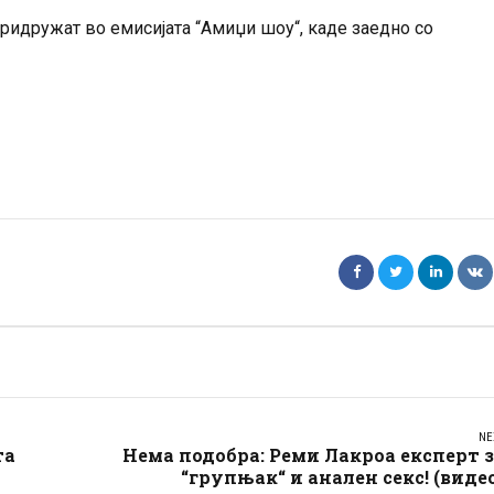
 придружат во емисијата “Амиџи шоу“, каде заедно со
NE
та
Нема подобра: Реми Лакроа експерт 
“групњак“ и анален секс! (виде