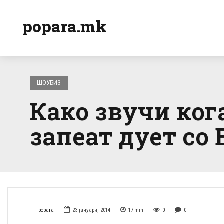
popara.mk
ШОУБИЗ
Како звучи ког
запеат дует со 
popara
23 јануари, 2014
17
min
0
0