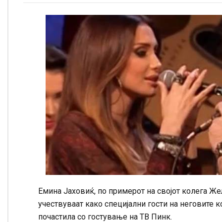
Емина Јаховиќ, по примерот на својот колега Же
учествуваат како специјални гости на неговите ко
почастила со гостување на ТВ Пинк.