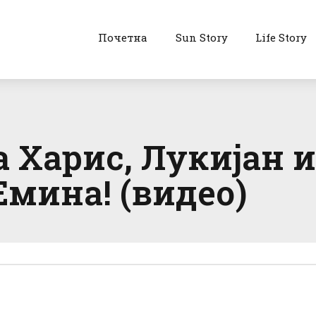
Почетна
Sun Story
Life Story
а Харис, Лукијан и
Емина! (видео)