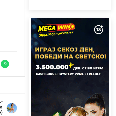
XT
за
о)