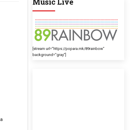
Music Live
[stream url=”https://popara.mk/89rainbow”
background=”gray”]
ја