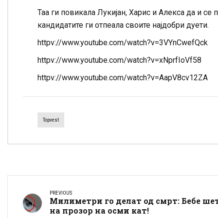
Таа ги повикала Лукијан, Харис и Алекса да и се
кандидатите ги отпеала своите најдобри дуети.
httpv://www.youtube.com/watch?v=3VYnCwefQck
httpv://www.youtube.com/watch?v=xNprfIoVf58
httpv://www.youtube.com/watch?v=AapV8cv12ZA
Topvest
PREVIOUS
Милиметри го делат од смрт: Бебе ше
на прозор на осми кат!