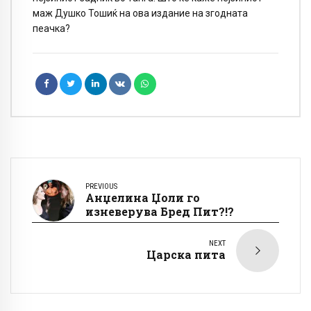
маж Душко Тошиќ на ова издание на згодната
пеачка?
PREVIOUS
Анџелина Џоли го
изневерува Бред Пит?!?
NEXT
Царска пита