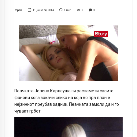
popara
11 јануари, 2014
1
min
0
0
Пеачката Јелена Карлеуша ги распамети своите
фанови кога закачи слика на која во прв план е
нејзиниот преубав задник. Пеачката замоли да и го
чуваат грбот.