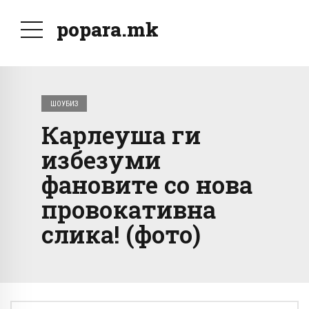
popara.mk
ШОУБИЗ
Карлеуша ги
избезуми
фановите со нова
провокативна
слика! (фото)