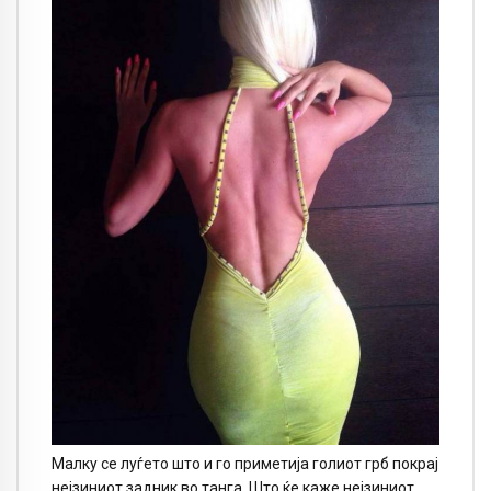
Малку се луѓето што и го приметија голиот грб покрај
нејзиниот задник во танга. Што ќе каже нејзиниот