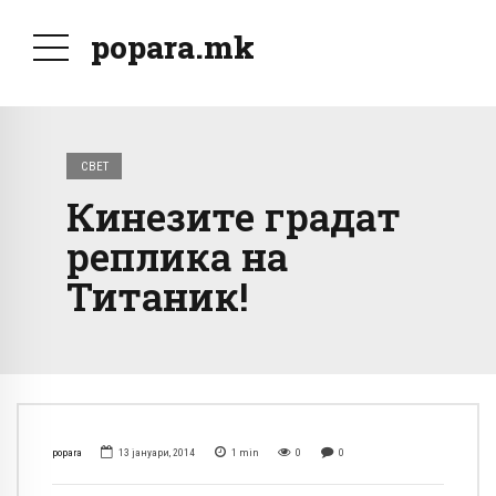
popara.mk
СВЕТ
Кинезите градат
реплика на
Титаник!
popara
13 јануари, 2014
1
min
0
0