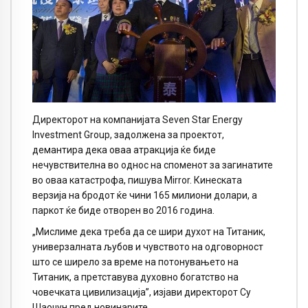
Директорот на компанијата Seven Star Energy
Investment Group, задолжена за проектот,
демантира дека оваа атракција ќе биде
нечувствителна во однос на споменот за загинатите
во оваа катастрофа, пишува Mirror. Кинеската
верзија на бродот ќе чини 165 милиони долари, а
паркот ќе биде отворен во 2016 година.
„Мислиме дека треба да се шири духот на Титаник,
универзалната љубов и чувството на одговорност
што се ширело за време на потонувањето на
Титаник, а претставува духовно богатство на
човечката цивилизација”, изјави директорот Су
Шаоџун пред новинарите.