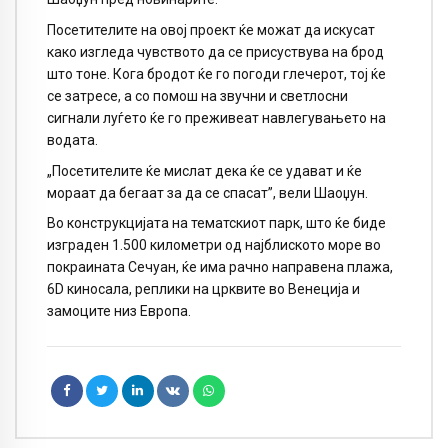
Посетителите на овој проект ќе можат да искусат
како изгледа чувството да се присуствува на брод
што тоне. Кога бродот ќе го погоди глечерот, тој ќе
се затресе, а со помош на звучни и светлосни
сигнали луѓето ќе го преживеат навлегувањето на
водата.
„Посетителите ќе мислат дека ќе се удават и ќе
мораат да бегаат за да се спасат”, вели Шаоџун.
Во конструкцијата на тематскиот парк, што ќе биде
изграден 1.500 километри од најблиското море во
покраината Сечуан, ќе има рачно направена плажа,
6D киносала, реплики на црквите во Венеција и
замоците низ Европа.