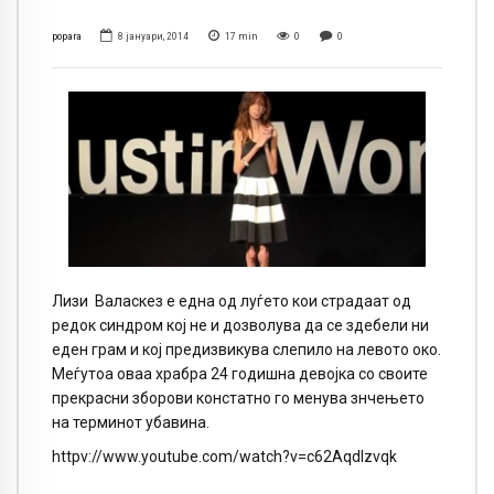
popara
8 јануари, 2014
17
min
0
0
Лизи
Валаскез е една од луѓето кои страдаат од
редок синдром кој не и дозволува да се здебели ни
еден грам и кој предизвикува слепило на левото око.
Меѓутоа оваа храбра 24 годишна девојка со своите
прекрасни зборови констатно го менува знчењето
на терминот убавина.
httpv://www.youtube.com/watch?v=c62Aqdlzvqk