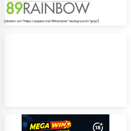
[stream url=”https://popara.mk/89rainbow” background=”gray”]