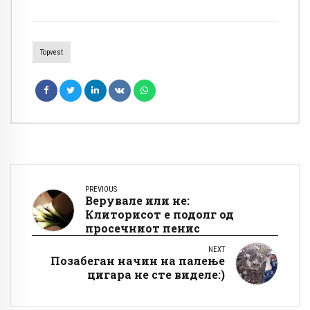
Topvest
PREVIOUS
Верувале или не:
Клиторисот е подолг од
просечниот пенис
NEXT
Позабеган начин на палење
цигара не сте виделе:)