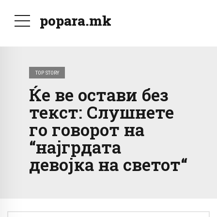
popara.mk
TOP STORY
Ќе ве остави без
текст: Слушнете
го говорот на
“најгрдата
девојка на светот“