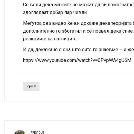
Се вели дека мажите не можат да си помогнат ко
здогледаат добар пар чевли.
Меѓутоа ова видео ќе ви докаже дека теоријата 
дополнително го збогатил и се правел дека спие
реакциите на патниците.
И да, докажано е она што сите го знаевме – и жен
httpv://www.youtube.com/watch?v=0PvpWA4gU6M
Topvest
PREVIOUS