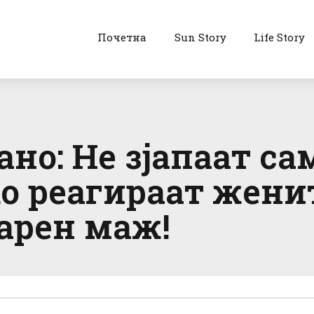
Почетна
Sun Story
Life Story
но: Не зјапаат са
о реагираат женит
арен маж!