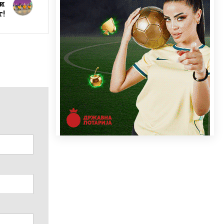
ви
т!