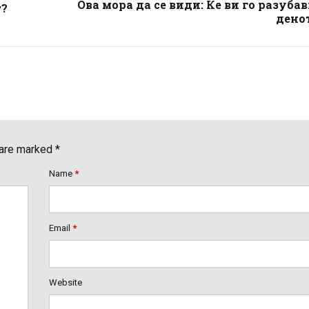
Ова мора да се види: Ќе ви го разуба
т?
дено
 are marked *
Name
*
Email
*
Website