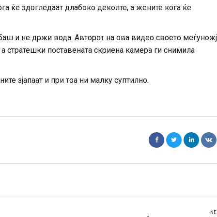
га ќе здогледаат длабоко деколте, а жените кога ќе
баш и не држи вода. Авторот на ова видео своето меѓунож
, а стратешки поставената скриена камера ги снимила
ите зјапаат и при тоа ни малку суптилно.
NE