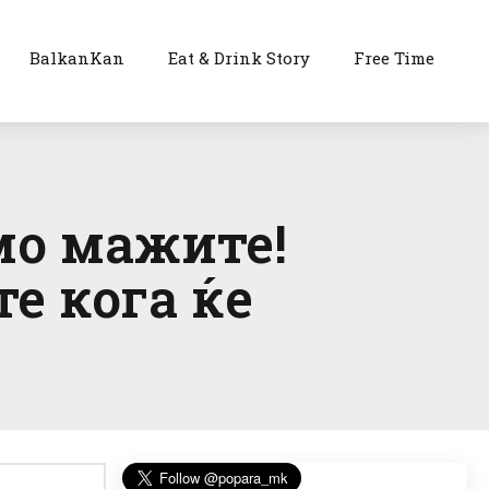
BalkanKan
Eat & Drink Story
Free Time
мо мажите!
е кога ќе