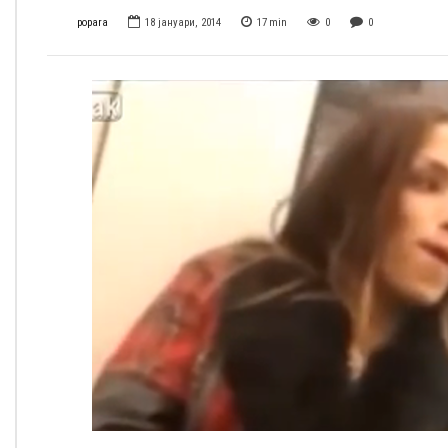
popara
18 јануари, 2014
17
min
0
0