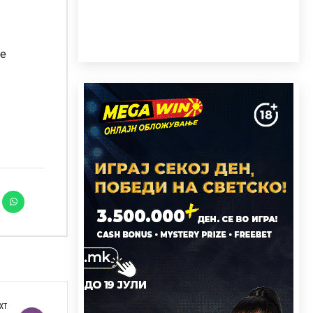
је
XT