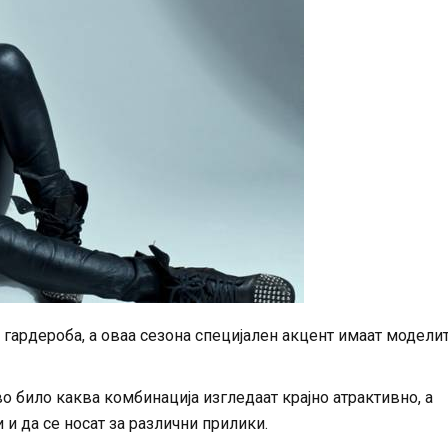
гардероба, а оваа сезона специјален акцент имаат моделит
о било каква комбинација изгледаат крајно атрактивно, а
и да се носат за различни прилики.