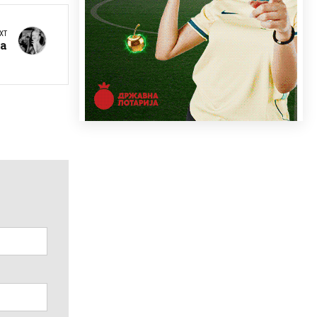
XT
на