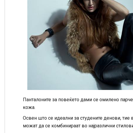
Панталоните за повеќето дами се омилено парче 
кожа.
Освен што се идеални за студените денови, тие в
можат да се комбинираат во најразлични стилови 