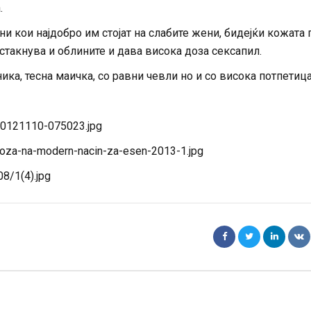
.
и кои најдобро им стојат на слабите жени, бидејќи кожата 
стакнува и облините и дава висока доза сексапил.
ика, тесна маичка, со равни чевли но и со висока потпетица