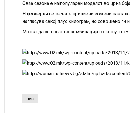
Оваа сезона е најпопуларен моделот во црна боја
Најмодерни се тесните припиени кожени панталон
нагласува секој плус килограм, но совршено ги и
Можат да се носат во комбинација со кошула, тун
Topvest