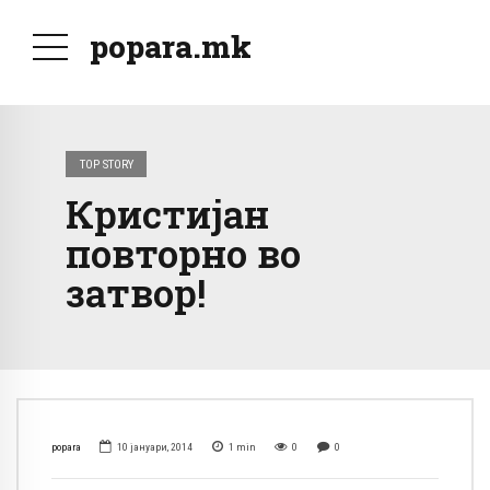
popara.mk
TOP STORY
Кристијан
повторно во
затвор!
popara
10 јануари, 2014
1
min
0
0