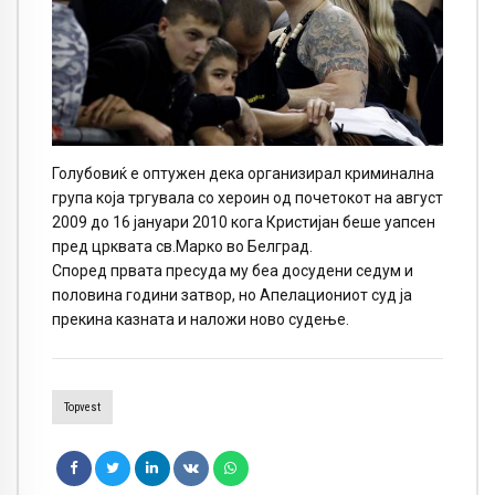
Голубовиќ е оптужен дека организирал криминална
група која тргувала со хероин од почетокот на август
2009 до 16 јануари 2010 кога Кристијан беше уапсен
пред црквата св.Марко во Белград.
Според првата пресуда му беа досудени седум и
половина години затвор, но Апелациониот суд ја
прекина казната и наложи ново судење.
Topvest