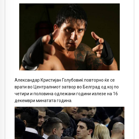
Александар Кристијан Голубовиќ повторно ќе се
врати во Централниот затвор во Белград од кој по
четири и половина одлежани години излезе на 16
декември минатата година.