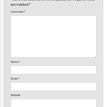
are marked *
Comment
*
Name
*
Email
*
Website