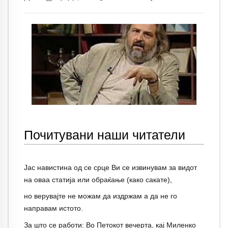
Почитувани наши читатели
Јас навистина од се срце Ви се извинувам за видот
на оваа статија или обраќање (како сакате),
но верувајте не можам да издржам а да не го
направам истото.
За што се работи: Во Петокот вечерта, кај Миленко