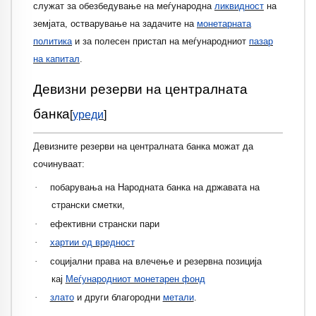
служат за обезбедување на меѓународна
ликвидност
на
земјата, остварување на задачите на
монетарната
политика
и за полесен пристап на меѓународниот
пазар
на капитал
.
Девизни резерви на централната
банка
[
уреди
]
Девизните резерви на централната банка можат да
сочинуваат:
·
побарувања на Народната банка на државата на
странски сметки,
·
ефективни странски пари
·
хартии од вредност
·
социјални права на влечење и резервна позиција
кај
Меѓународниот монетарен фонд
·
злато
и други благородни
метали
.