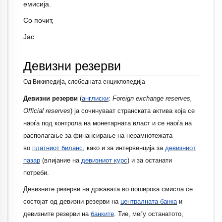
емисија.
Со почит,
Јас
Девизни резерви
Од Википедија, слободната енциклопедија
Девизни резерви
(
англиски
:
Foreign exchange reserves,
Official reserves
) ја сочинуваат странската актива која се
наоѓа под контрола на монетарната власт и се наоѓа на
располагање за финансирање на нерамнотежата
во
платниот биланс
, како и за интервенција за
девизниот
пазар
(влијание на
девизниот курс
) и за останати
потреби.
Девизните резерви на државата во поширока смисла се
состојат од девизни резерви на
централната банка
и
девизните резерви на
банките
. Тие, меѓу останатото,