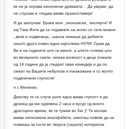
ќе ни ја оправа економски државата… Да умрам- да
не слушам и гледам вакви празноглавија!
И да заклучам: Браќа мои ,,економски,, експерти! И
кај Таки Фити да се појавевте на испит со сите можни
,,вези и подвезици,, шанса немаше да добиете
ништо друго освен една најголема НУЛА! Срам да
Ви е на годините што ги имате, а штета голема што
во вечерните саати, немаа можност и деца помали
од 14 години да ја гледаат оваа комедија и да се
смеат на Вашите небулози и изнакажани и со жолто
подвлечени глупости!
п.с Миленко,
Доколку ти се случи уште една ваква глупост и да
дрзнеш да ми одземеш 2 часа и кусур од моето
драгоцено време, ќе те тужам во Хаг:)! Те молам
вакви неписмени аналфабети, никогаш повеќе да не
повикаш за гости во твојата (сеуште) интересна