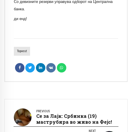
Со девизните резерви управува одборот на Централна
банка.
ди енд!
Topvest
PREVIOUS
Се за Лајк: Србинка (19)
маструбира во живо на Фејс!
NEXT