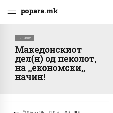
popara.mk
TOP STORY
Македонскиот
дел(н) од пеколот,
на ,,економски,,
начин!
popara
13 јануари, 2014
48
min
0
0