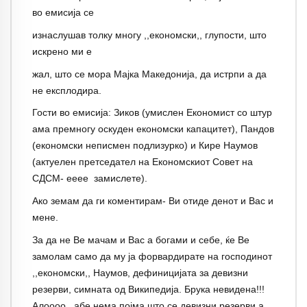
во емисија се
изнаслушав толку многу ,,економски,, глупости, што
искрено ми е
жал, што се мора Мајка Македонија, да истрпи а да
не експлодира.
Гости во емисија: Зиков (умислен Економист со штур
ама премногу оскуден економски капацитет), Пандов
(економски неписмен подлизурко) и Кире Наумов
(актуелен претседател на Економскиот Совет на
СДСМ- ееее замислете).
Ако земам да ги коментирам- Ви отиде денот и Вас и
мене.
За да не Ве мачам и Вас а богами и себе, ќе Ве
замолам само да му ја форвардирате на господинот
,,економски,, Наумов, дефиницијата за девизни
резерви, симната од Википедија. Брука невидена!!!
Алоооо.. абе нема појма што се девизни резерви а