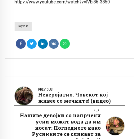
httpv://www.youtube.com/watch?v=lVEi86-3850
Topvest
PREVIOUS
Неверојатно: Човекот кој
живее со мечките! (видео)
NEXT
Нашиве девојки со напрчени
усни можат вода да им
носат: Погледнете како
Русинките се сликаат за