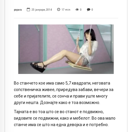
popara
25 јануари, 2014
17
min
0
0
Во станчето кое има само 5,7 квадрати, неговата
сопственичка живее, приредува забави, вечери за
себе и пријателите, се сонча и прави уште многу
други нешта. Дознајте како е тоа возможно.
Тајната е во тоа што се во станот е подвижно,
ѕидовите се подвижни, како и мебелот. Во ова мало
станче има се што на една девојка и е потребно.