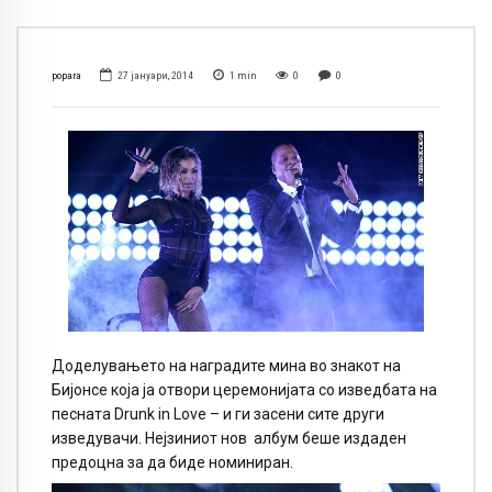
popara
27 јануари, 2014
1
min
0
0
Доделувањето на наградите мина во знакот на
Бијонсе која ја отвори церемонијата со изведбата на
песната Drunk in Love – и ги засени сите други
изведувачи. Нејзиниот нов албум беше издаден
предоцна за да биде номиниран.