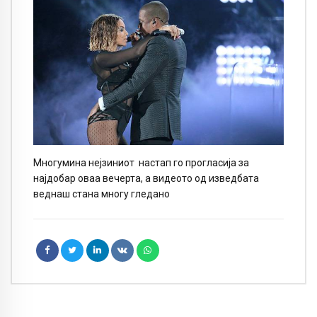
Многумина нејзиниот настап го прогласија за
најдобар оваа вечерта, а видеото од изведбата
веднаш стана многу гледано