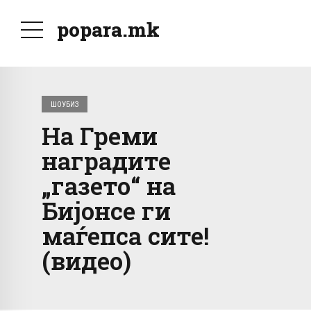
popara.mk
ШОУБИЗ
На Греми
наградите
„газето“ на
Бијонсе ги
маѓепса сите!
(видео)