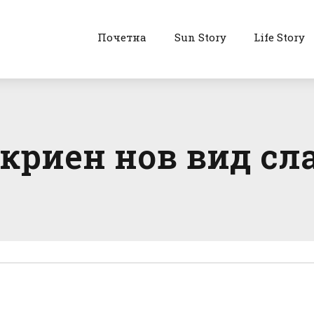
Почетна
Sun Story
Life Story
ткриен нов вид сл