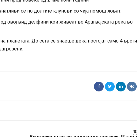
знатливи се по долгите клунови со чија помош ловат.
од овој вид делфини кои живеат во Арагвајската река во
а планетата. До сега се знаеше дека постојат само 4 врсти,
загрозени.
NE
Видеото што го расплака светот: И тој 