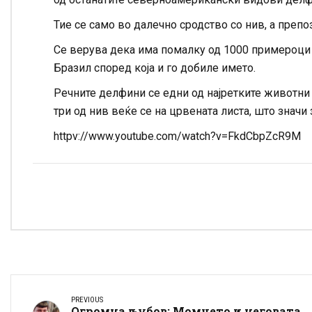
Тие се само во далечно сродство со нив, а препо
Се верува дека има помалку од 1000 примероци 
Бразил според која и го добиле името.
Речните делфини се едни од најретките животни н
три од нив веќе се на црвената листа, што значи 
httpv://www.youtube.com/watch?v=FkdCbpZcR9M
PREVIOUS
Огромна љубов: Момчето и неговата