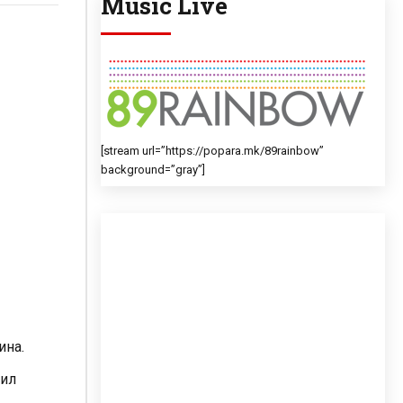
Music Live
[stream url=”https://popara.mk/89rainbow”
background=”gray”]
ина.
лил