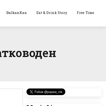
BalkanKan
Eat & Drink Story
Free Time
атководен