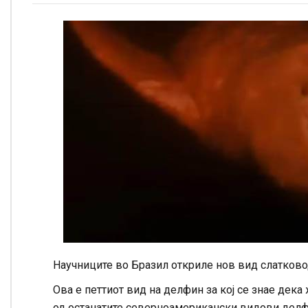
Научниците во Бразил откриле нов вид слатково
Ова е петтиот вид на делфин за кој се знае дек
од останатите северноамерикански видови делф