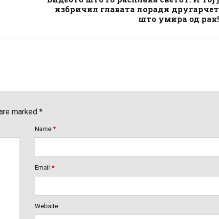
избричил главата поради другарчет
што умира од рак!
 are marked *
Name
*
Email
*
Website