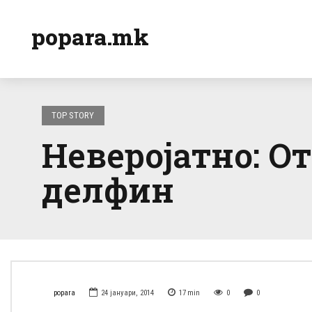
popara.mk
TOP STORY
Неверојатно: О
делфин
popara
24 јануари, 2014
17
min
0
0