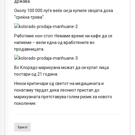
држава.
Околу 100 000 луѓе веќе си ја купиле својата доза
“среќна трева“.
Работиме нон-стоп. Немаме време ни кафе да се
напиеме – вели една од вработените во
продавницата.
Во Клорадо марихуана можат да си купат лица
постари од 21 година.
Некои критичари од светот на медицината и
понатаму тврдат дека лесниот пристап до
марихуаната претставува голем ризик за новото
поколение.
Topvest