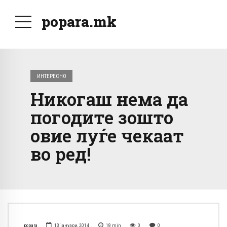
popara.mk
ИНТЕРЕСНО
Никогаш нема да
погодите зошто
овие луѓе чекаат
во ред!
popara
13 јануари, 2014
18
min
0
0