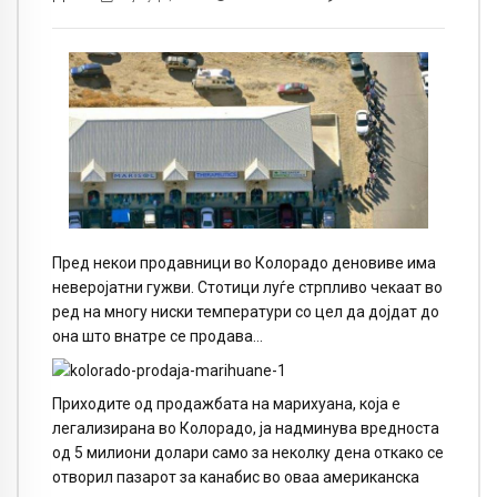
Пред некои продавници во Колорадо деновиве има
неверојатни гужви. Стотици луѓе стрпливо чекаат во
ред на многу ниски температури со цел да дојдат до
она што внатре се продава…
Приходите од продажбата на марихуана, која е
легализирана во Колорадо, ја надминува вредноста
од 5 милиони долари само за неколку дена откако се
отворил пазарот за канабис во оваа американска