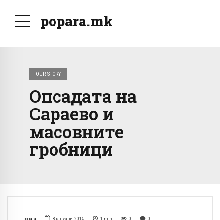
popara.mk
OUR STORY
Опсадата на
Сараево и
масовните
гробници
popara
8 јануари, 2014
1
min
0
0