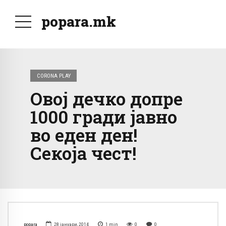
popara.mk
CORONA PLAY
Овој дечко допре
1000 гради јавно
во еден ден!
Секоја чест!
popara
28 јануари, 2014
1
min
0
0