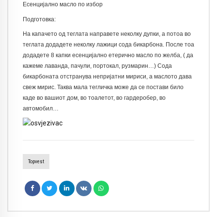
Есенцијално масло по избор
Подготовка:
На капачето од теглата направете неколку дупки, а потоа во
теглата додадете неколку лажици сода бикарбона. После тоа
додадете 8 капки есенцијално етерично масло по желба, ( да
кажеме лаванда, пачули, портокал, рузмарин…) Сода
бикарбоната отстранува непријатни мириси, а маслото дава
свеж мирис. Таква мала тегличка може да се постави било
каде во вашиот дом, во тоалетот, во гардеробер, во
автомобил…
Topvest