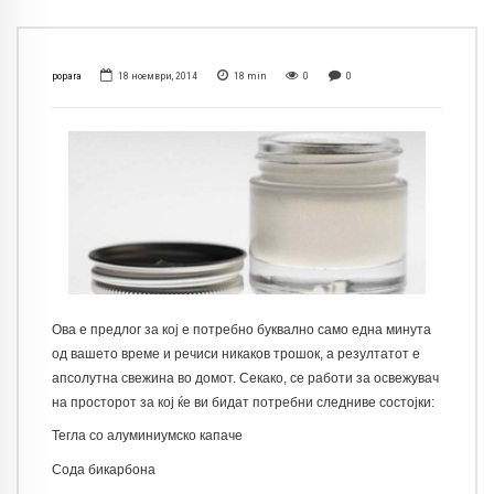
popara
18 ноември, 2014
18
min
0
0
Ова е предлог за кој е потребно буквално само една минута
од вашето време и речиси никаков трошок, а резултатот е
апсолутна свежина во домот. Секако, се работи за освежувач
на просторот за кој ќе ви бидат потребни следниве состојки:
Тегла со алуминиумско капаче
Сода бикарбона