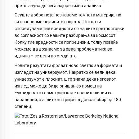
претставува до сега најпрецизна анализа.
Сеуште добро не ја познаваме темната материја, но
ги познаваме нејзините својства. Потоа ги
споредуваме тие вредности со нашите претпоставки
во согласност со нашите разбирања за космосот.
Колку тие вредности се попрецизни, толку повеќе
можеме да дознаеме за оваа проблематика во
иднина – се вели во студијата.
Новите резултати фрлаат ново светло за формата и
изгледот на универзумот. Накратко се вели дека
универзумот е плоснат, што значи дека неговиот
изглед може да биде опишан со помош на
Еуклидовата геометрија каде правите линии се
паралелни, а аглите во тријангл даваат збир од 180
степени.