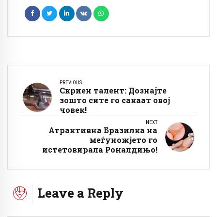
PREVIOUS
Скриен талент: Дознајте
зошто сите го сакаат овој
човек!
NEXT
Атрактивна Бразилка на
меѓуножјето го
истетовирала Роналдињо!
Leave a Reply