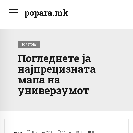
popara.mk
TOP STORY
Погледнете ја
најпрецизната
мапа на
универзумот
popara
13 јануари, 2014
17
min
0
0