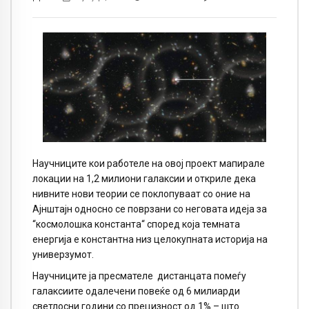
Научниците кои работеле на овој проект мапирале
локации на 1,2 милиони галаксии и откриле дека
нивните нови теории се поклопуваат со оние на
Ајнштајн односно се поврзани со неговата идеја за
“космолошка константа“ според која темната
енергија е константна низ целокупната историја на
универзумот.
Научниците ја пресмателе
дистанцата помеѓу
галаксиите одалечени повеќе од 6 милиарди
светлосни години со прецизност од 1% – што