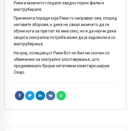
Рики и момчето гледале заедно порно филм и
маструбирале.
Причината поради која Рики го направил ова, според
неговите зборови, е дека не сакал момчето да се
збуни кога за прв пат ќе има секс, но и да научи дека
својата сексуална потреба може да ја задоволи и со
маструбирање.
На крај, полицаецот Рики Вот не бил ни соочен со
обвинение за сексуално злоставување, што
предизвикало бројни негативни кометари ширум
Охајо.