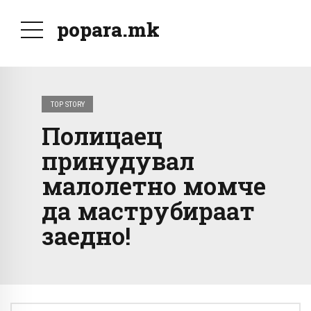
popara.mk
TOP STORY
Полицаец
принудувал
малолетно момче
да маструбираат
заедно!