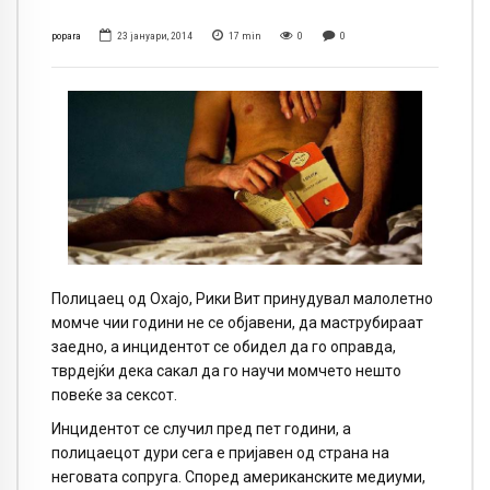
popara
23 јануари, 2014
17
min
0
0
Полицаец од Охајо, Рики Вит принудувал малолетно
момче чии години не се објавени, да маструбираат
заедно, а инцидентот се обидел да го оправда,
тврдејќи дека сакал да го научи момчето нешто
повеќе за сексот.
Инцидентот се случил пред пет години, а
полицаецот дури сега е пријавен од страна на
неговата сопруга. Според американските медиуми,