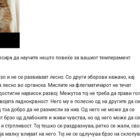
есира да научите нешто повеќе за вашиот темперамент:
о и не се развиваат лесно. Со други зборови кажано, кај
 лесно во органска. Мислите на флегматичарот не течат
остигне највисок развој. Межутоа тој не треба да прави г
војата ладнокрвност. Него му е полесно од на другите да се
тоа добро да не размисли за нив. Од него не може да се
т брзо од длабоките и живи чувства, но од него може да се
и стрпливост. Тој тешко се раздразнува, ретко се жали, сво
а малку влијаат на него. Тој не се одлучува брзо на склопу