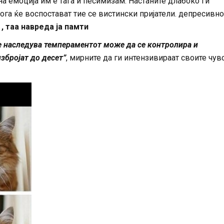
а емоција им е тага и песимизам. Настаните длабоко ги
ога ќе воспостават тие се вистински пријатели. депресивно
 , таа навреда ја памти
се наследува темпераментот може да се контролира и
избројат до десет”
, мирните да ги интензивираат своите чув