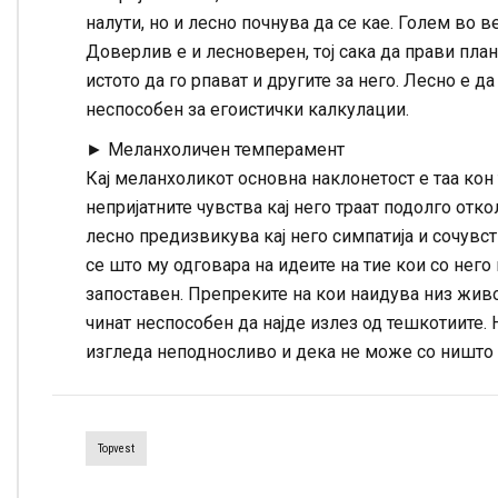
налути, но и лесно почнува да се кае. Голем во 
Доверлив е и лесноверен, тој сака да прави план
истото да го рпават и другите за него. Лесно е да
неспособен за егоистички калкулации.
► Меланхоличен темперамент
Кај меланхоликот основна наклонетост е таа кон т
непријатните чувства кај него траат подолго отк
лесно предизвикува кај него симпатија и сочувс
се што му одговара на идеите на тие кои со него
запоставен. Препреките на кои наидува низ живо
чинат неспособен да најде излез од тешкотиите.
изгледа неподносливо и дека не може со ништо 
Topvest