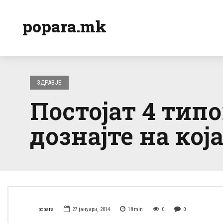
popara.mk
ЗДРАВЈЕ
Постојат 4 тип
дознајте на кој
popara
27 јануари, 2014
18
min
0
0