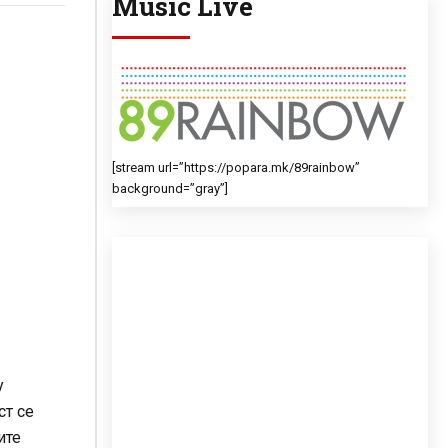
Music Live
[stream url=”https://popara.mk/89rainbow”
background=”gray”]
у
ст се
ите