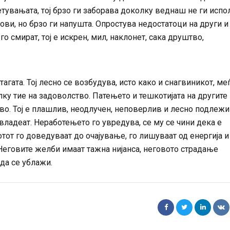
ветувањата, тој брзо ги заборава доколку веднаш не ги испо
ови, но брзо ги напушта. Опростува недостатоци на други и
 го смират, тој е искрен, мил, наклонет, сака друштво,
агата. Тој лесно се возбудува, исто како и снагвиникот, ме
олку тие на задоволство. Патењето и тешкотијата на другите
тво. Тој е плашлив, неодлучен, неповерлив и лесно подлежи
 владеат. Неработењето го увредува, се му се чини дека е
тот го доведуваат до очајување, го лишуваат од енергија и
 Неговите желби имаат тажна нијанса, неговото страдање
да се ублажи.