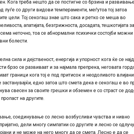
рен. Кога треба нешто да се постигне со брзина и развивањ
од луѓе со други видови темпераменти, меѓутоа тој затоа
ите цели. Тој секогаш знае што сака и ретко се меша во
еливоста, апатијата, безгрижноста, досадата, тешкотијата з
осема неточно, тоа се абнормални психички состојби можни
вни болести.
на сила и дејственост, енергија и упорност кога ќе се нај
ти брзо се развиваат и за најмала препрека, неговата гордо
ат граници кога тој е под притисок и неодоливото влијани
е застанувајќи, едно затоа што смета дека е секогаш е во п
танува свесен за своите грешки и обземен е со страст се до
 пропаст на другите.
ивање, соединување со лесно возбусливи чувства и нивно
пријатно, дели многу симпатии со другите и лесно се одлуч
ојани и не може на него многу да се смета. Лесно е да се