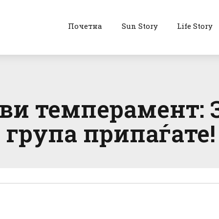
Почетна
Sun Story
Life Story
ови темперамент: 
а група припаѓате!