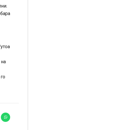
лни.
 бара
ѓутоа
 на
 го