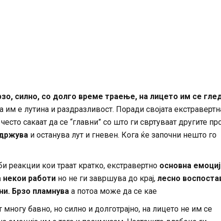
зо, силно, со долго време траење, на лицето им се гле
 им е лутина и раздразливост. Поради својата екстравертн
често сакаат да се “главни” со што ги свртуваат другите пр
адржува
и останува лут и гневен. Кога ќе започни нешто го
би реакции кои траат кратко, екстравертно
основна емоциј
а некои работи
но не ги завршува до крај,
лесно воспоста
ни. Брзо пламнува
а потоа може да се кае
т многу бавно, но силно и долготрајно, на лицето не им се