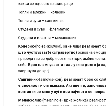
какви се најчесто вашите раце.
Топли и влажни – холерик
Топли и суви – сангвиник
Студени и суви – флегматик
Студени и влажни – меланхолик.
Колерик-
(holea-жолчка), овие лица
реагираат бр
што чуствуваат(екстравертно)
основна емоција
природа тие се добри организатори, амбициозни, 
себе.
Брзо пламнуваат и таа лутина долго ја з
завршува до крај
Сангвиник
-(sangvis-крв),
реагираат брзо
со сла
е веселост и оптимизам.
Активен е, започнов
контакти со многу луѓе кои најчесто се површ
Меланхолик
-(melan hole- црна жолчка), реагираа