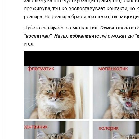
забележува што чуствуваат(интравертно), основн
преживува, тешко воспоставуваат контакти, но к
реагира. Не реагира брзо и
ако некој ги навреди
Луѓето се најчесо со мешан тип
. Освен тоа што 
“воспитува”. На пр. избувливите луѓе можат да “
и сл.