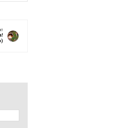
XT
а!
о)