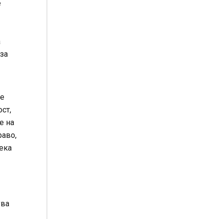
е
а
 за
де
ст,
е на
раво,
дека
ува