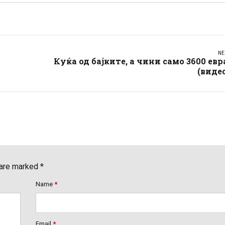
NE
Куќа од бајките, а чини само 3600 евр
(виде
 are marked *
Name
*
Email
*