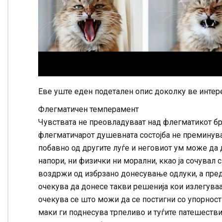
Еве уште еден подетален опис доколку ве интер
Флегматичен темперамент
Чувствата не преовладуваат над флегматикот брз
флегматичарот душевната состојба не преминува
побавно од другите луѓе и неговиот ум може да д
напори, ни физички ни морални, ккао ја сочувал с
воздржи од избрзано донесување одлуки, а пред 
очекува да донесе такви решенија кои излегуваа
очекува се што можи да се постигни со упорност 
маки ги поднесува трпеливо и туѓите патешествиј