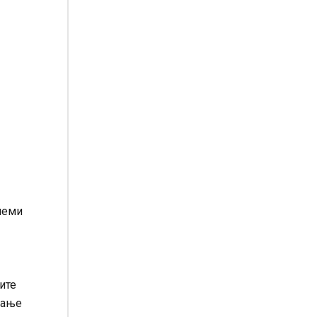
олеми
ите
вање