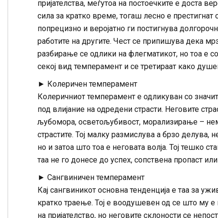
пријателства, меѓутоа на постоечките е доста ве
сила за кратко време, тогаш лесно е престигнат 
попрецизно и веројатно ги постигнува долгорочн
работите на другите. Чест се припишува дека мрз
разбирање се одлики на флегматикот, но тоа е с
секој вид темперамент и се третираат како душе
► Колеричен темперамент
Колеричниот темперамент е одликуван со значител
под влијание на одредени страсти. Неговите страс
љубомора, осветољубивост, морализирање – нема
страстите. Тој малку размислува а брзо делува, н
но и затоа што тоа е неговата волја. Тој тешко с
таа не го донесе до успех, сопствена пропаст или
► Сангвиничен темперамент
Кај сангвиникот основна тенденција е таа за уж
кратко траење. Тој е воодушевен од се што му е 
на пријателство, но неговите склоности се непост