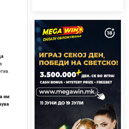
да
а
отив
а им
вува