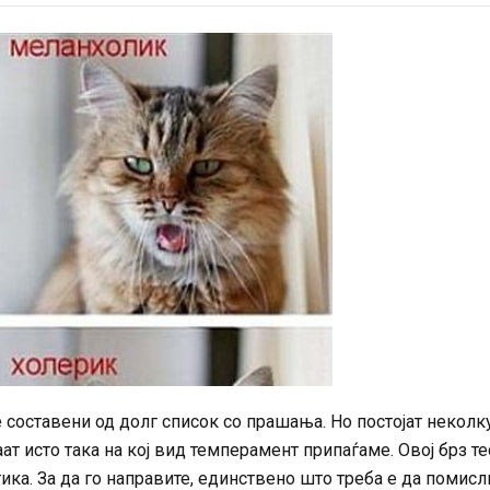
 составени од долг список со прашања. Но постојат неколк
т исто така на кој вид темперамент припаѓаме. Овој брз те
ика. За да го направите, единствено што треба е да помисл