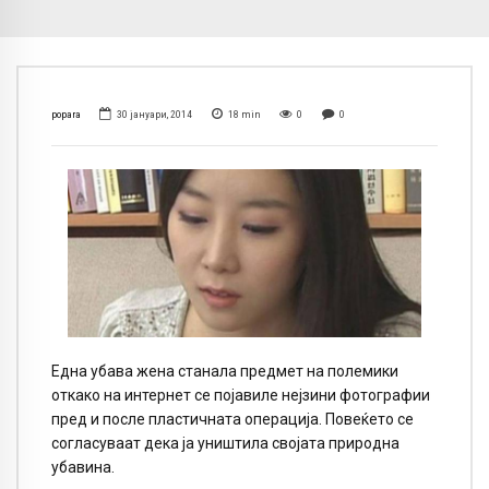
popara
30 јануари, 2014
18
min
0
0
Една убава жена станала предмет на полемики
откако на интернет се појавиле нејзини фотографии
пред и после пластичната операција. Повеќето се
согласуваат дека ја уништила својата природна
убавина.