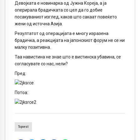
Девојката е новинарка од Јужна Кореја, а ја
оперирала брадичката со цел да го добие
посакуваниот изглед, каков што сакаат повеќето
жени од источна Азија.
Резултатот од операцијата е многу изразена
брадичка, а реакцијата на јапонскиот форум не се ни
малку позитивна.
Таа навистина не знае што е вистинска убавина, се
согласувате со нас, нели?
Пред:
Потоа:
Topvest