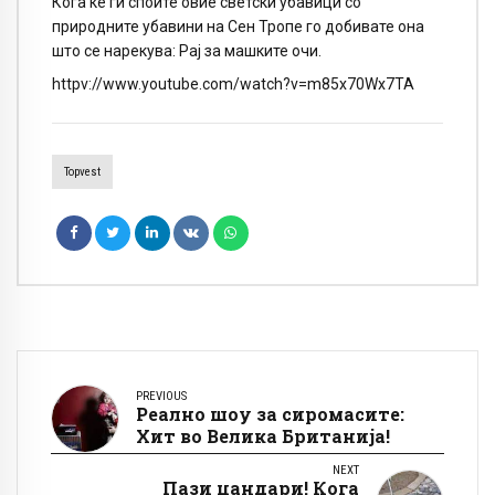
Кога ќе ги споите овие светски убавици со
природните убавини на Сен Тропе го добивате она
што се нарекува: Рај за машките очи.
httpv://www.youtube.com/watch?v=m85x70Wx7TA
Topvest
PREVIOUS
Реално шоу за сиромасите:
Хит во Велика Британија!
NEXT
Пази џандари! Кога