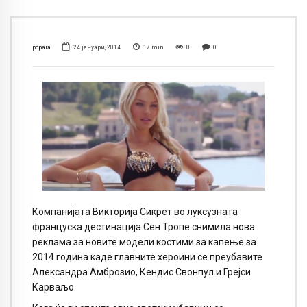
popara
24 јануари, 2014
17
min
0
0
Компанијата Викторија Сикрет во луксузната
француска дестинација Сен Тропе снимила нова
реклама за новите модели костими за капење за
2014 година каде главните хероини се преубавите
Александра Амброзио, Кендис Свонпул и Грејси
Карваљо.