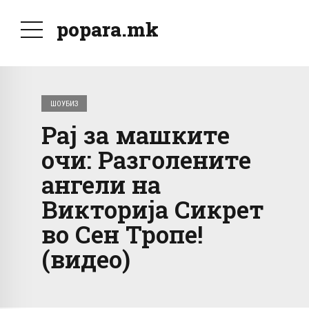
popara.mk
ШОУБИЗ
Рај за машките
очи: Разголените
ангели на
Викторија Сикрет
во Сен Тропе!
(видео)