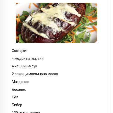
Состојки:
4 модри патлиџани
4 чешниња лук
2 лажици маслиново масло
Магдонос
Босилек
Сол
Бибер
120 гр моцарела