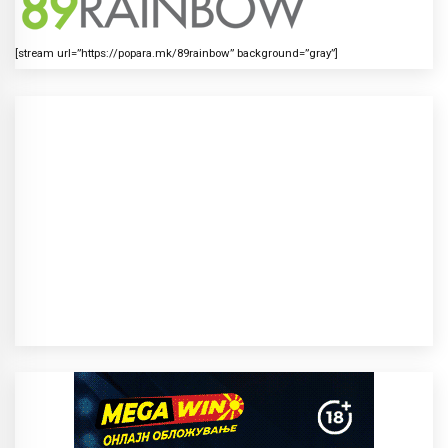
[stream url=”https://popara.mk/89rainbow” background=”gray”]