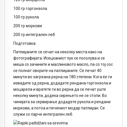
100 гр горгонзола
100 гр рукола
200 гр моркови
200 гр интегрален леб
Подготовка:
Патлиџаните се сечат на неколку места како на
фотографијата. Исецканиот лук се посолува и се
меша со зачините и маслиновото масло, па со тој сос
се полнат оворите на патлиџаните. Се печат 40
минути во загреана рерна на 180 степени. Кога ќе ги
извадите од рерна, додадете рендана горгонзола и
моцарела и вратете ги во рерна да се печат уште
неколку минути, додека сирењето не се стопи. Во
чинијата за сервирање додадете рукола и рендани
моркови, а потоа и печениот модар патлиџан. Се
служи со парче интегрален леб.