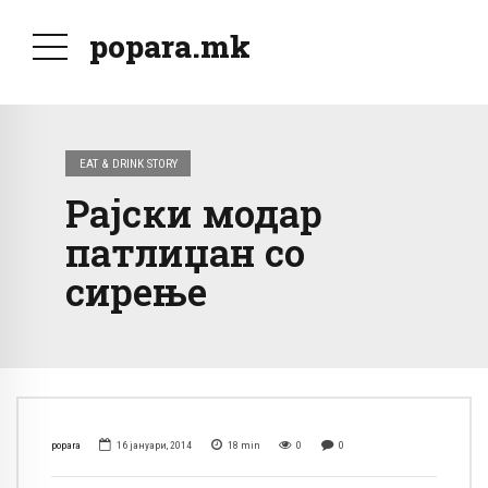
popara.mk
EAT & DRINK STORY
Рајски модар
патлиџан со
сирење
popara
16 јануари, 2014
18
min
0
0