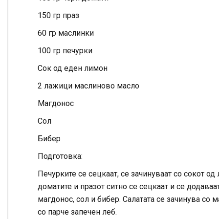
150 гр праз
60 гр маслинки
100 гр печурки
Сок од еден лимон
2 лажици маслиново масло
Магдонос
Сол
Бибер
Подготовка:
Печурките се сецкаат, се зачинуваат со сокот од 
доматите и празот ситно се сецкаат и се додаваа
магдонос, сол и бибер. Салатата се зачинува со
со парче запечен леб.