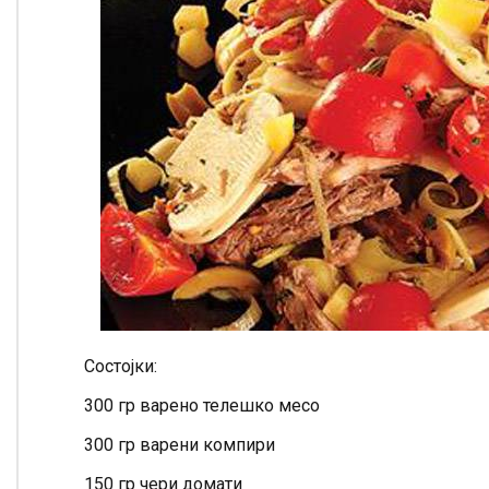
Состојки:
300 гр варено телешко месо
300 гр варени компири
150 гр чери домати