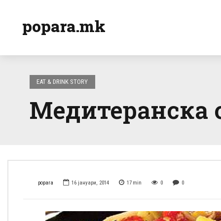
popara.mk
EAT & DRINK STORY
Медитеранска с
popara
16 јануари, 2014
17
min
0
0