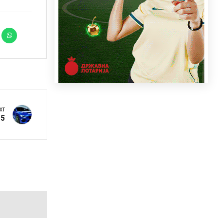
XT
15