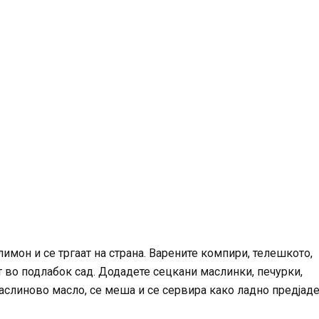
лимон и се тргаат на страна. Варените компири, телешкото,
т во подлабок сад. Додадете сецкани маслинки, печурки,
 маслиново масло, се меша и се сервира како ладно предја