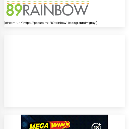
[stream url=”https://popara.mk/89rainbow” background=”gray”]