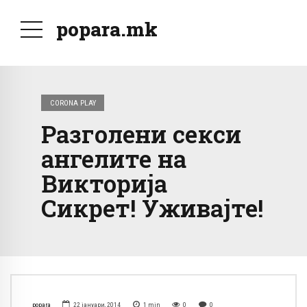
popara.mk
CORONA PLAY
Разголени секси
ангелите на
Викторија
Сикрет! Уживајте!
popara
22 јануари, 2014
1
min
0
0