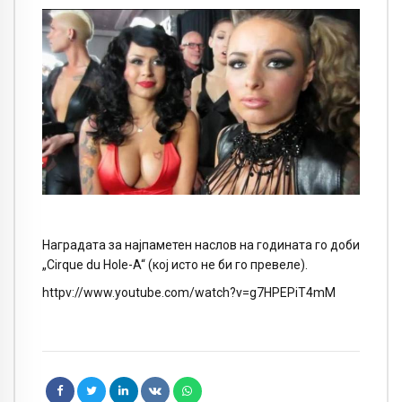
Наградата за најпаметен наслов на годината го доби
„Cirque du Hole-A“ (кој исто не би го превеле).
httpv://www.youtube.com/watch?v=g7HPEPiT4mM