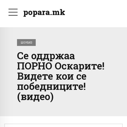
popara.mk
ШОУБИЗ
Се оддржаа
ПОРНО Оскарите!
Видете кои се
победниците!
(видео)