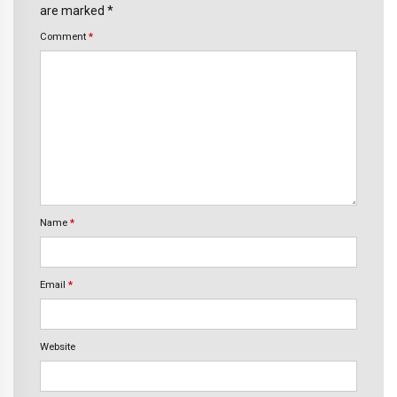
are marked *
Comment
*
Name
*
Email
*
Website