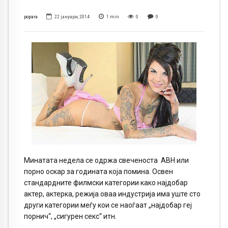
popara
22 јануари, 2014
1
min
0
0
Минатата недела се одржа свеченоста АВН или
порно оскар за годината која помина. Освен
стандардните филмски категории како најдобар
актер, актерка, режија оваа индустрија има уште сто
други категории меѓу кои се наоѓаат „најдобар геј
порнич“, „сигурен секс“ итн.