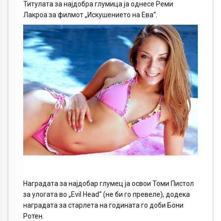
Титулата за најдобра глумица ја однесе Реми
Лакроа за филмот „Искушението на Ева“.
Наградата за најдобар глумец ја освои Томи Пистол
за улогата во „Evil Head“ (не би го превеле), додека
наградата за старлета на годината го доби Бони
Ротен.