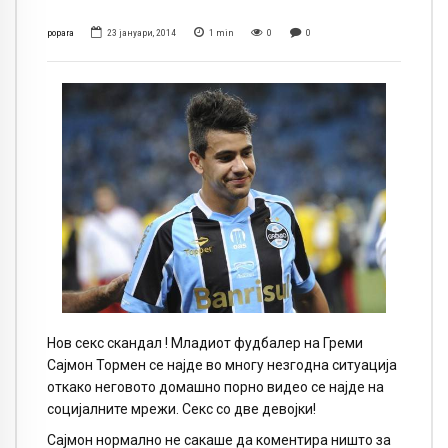
popara
23 јануари, 2014
1
min
0
0
Нов секс скандал ! Младиот фудбалер на Греми
Сајмон Тормен се најде во многу незгодна ситуација
откако неговото домашно порно видео се најде на
социјалните мрежи. Секс со две девојки!
Сајмон нормално не сакаше да коментира ништо за