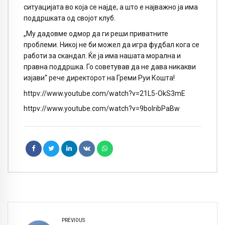
ситуацијата во која се најде, а што е најважно ја има
поддршката од својот клуб.
„Му дадовме одмор да ги реши приватните
проблеми. Никој не би можел да игра фудбал кога се
работи за скандал. Ќе ја има нашата морална и
правна поддршка. Го советував да не дава никакви
изјави“ рече директорот на Греми Руи Кошта!
httpv://www.youtube.com/watch?v=21L5-OkS3mE
httpv://www.youtube.com/watch?v=9bolribPaBw
PREVIOUS