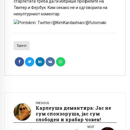
старлетата треба да ги избрише профилите на
Твитер и Фејсбук. Ким секако не и одговорила на
некултурниот коментар.
Topvest
PREVIOUS
Карлеуша демантира: Јас не
сум спонзоруша, јас сум
слободен и храбар човек!
NEXT