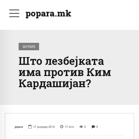
popara.mk
ШОУБИЗ
Што лезбејката
има против Ким
Кардашијан?
popara
17 јануари, 2014
17
min
0
0