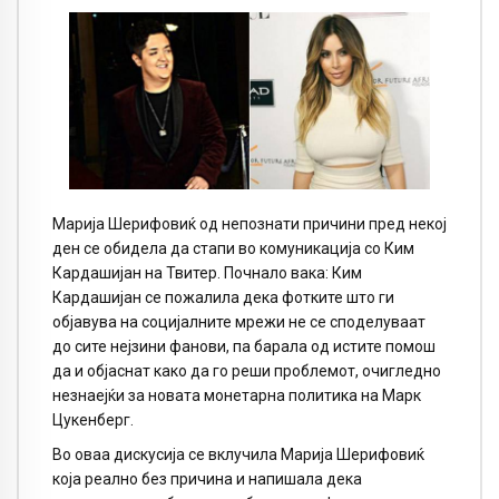
Марија Шерифовиќ од непознати причини пред некој
ден се обидела да стапи во комуникација со Ким
Кардашијан на Твитер. Почнало вака: Ким
Кардашијан се пожалила дека фотките што ги
објавува на социјалните мрежи не се споделуваат
до сите нејзини фанови, па барала од истите помош
да и објаснат како да го реши проблемот, очигледно
незнаејќи за новата монетарна политика на Марк
Цукенберг.
Во оваа дискусија се вклучила Марија Шерифовиќ
која реално без причина и напишала дека