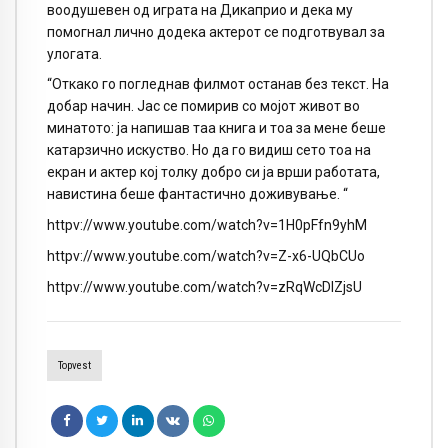
воодушевен од играта на Дикаприо и дека му
помогнал лично додека актерот се подготвувал за
улогата.
“Откако го погледнав филмот останав без текст. На
добар начин. Јас се помирив со мојот живот во
минатото: ја напишав таа книга и тоа за мене беше
катарзично искуство. Но да го видиш сето тоа на
екран и актер кој толку добро си ја врши работата,
навистина беше фантастично доживување. “
httpv://www.youtube.com/watch?v=1H0pFfn9yhM
httpv://www.youtube.com/watch?v=Z-x6-UQbCUo
httpv://www.youtube.com/watch?v=zRqWcDIZjsU
Topvest