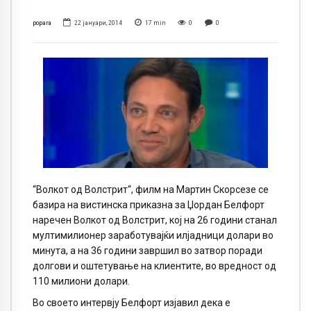
popara
22 јануари, 2014
17
min
0
0
“Волкот од Волстрит“, филм на Мартин Скорсезе се
базира на вистинска приказна за Џордан Белфорт
наречен Волкот од Волстрит, кој на 26 години станал
мултимилионер заработувајќи илјадници долари во
минута, а на 36 години завршил во затвор поради
долгови и оштетување на клиентите, во вредност од
110 милиони долари.
Во своето интервју Белфорт изјавил дека е