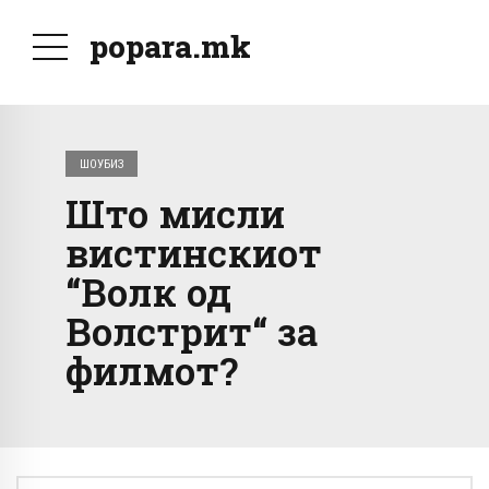
popara.mk
ШОУБИЗ
Што мисли
вистинскиот
“Волк од
Волстрит“ за
филмот?