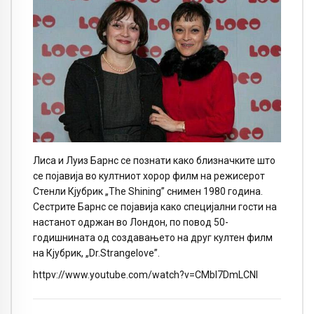
Лиса и Луиз Барнс се познати како близначките што
се појавија во култниот хорор филм на режисерот
Стенли Кјубрик „The Shining” снимен 1980 година.
Сестрите Барнс се појавија како специјални гости на
настанот одржан во Лондон, по повод 50-
годишнината од создавањето на друг култен филм
на Кјубрик, „Dr.Strangelove”.
httpv://www.youtube.com/watch?v=CMbI7DmLCNI