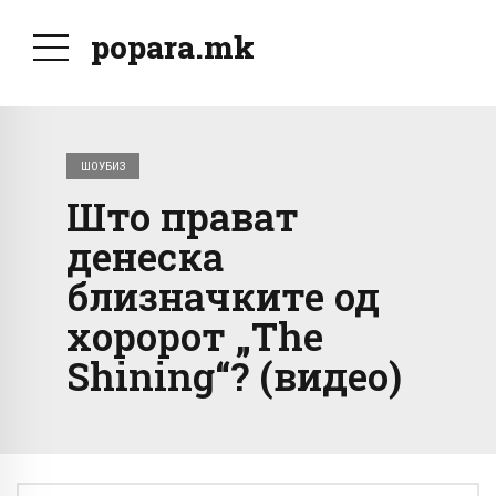
popara.mk
ШОУБИЗ
Што прават
денеска
близначките од
хоророт „The
Shining“? (видео)