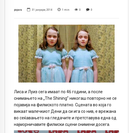
popara
31 јануари, 2014
1
min
0
0
Лиса и Луиз сега имаат по 46 години, а после
снимањето на „The Shining” никогаш повторно не се
појавија на филмското платно. Сцената во која го
викаат малечкиот Дени да си ига со нив, е врежана
во сеќавањето на гледачите и претставува една од
најморничавите филмски сцени снимени досега.