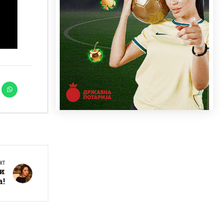
XT
ги
а!