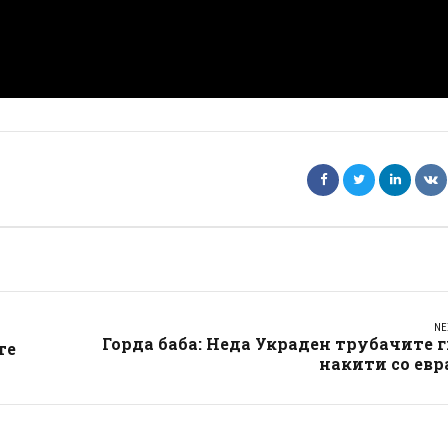
NE
Горда баба: Неда Украден трубачите 
те
накити со евр