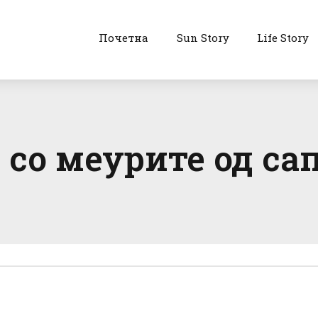
Почетна
Sun Story
Life Story
 со меурите од са