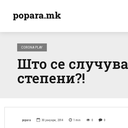
popara.mk
CORONA PLAY
Што се случува
степени?!
popara
30 јануари, 2014
1
min
0
0