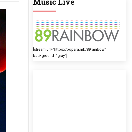
Music Live
[stream url=”https://popara.mk/89rainbow”
background=”gray”]