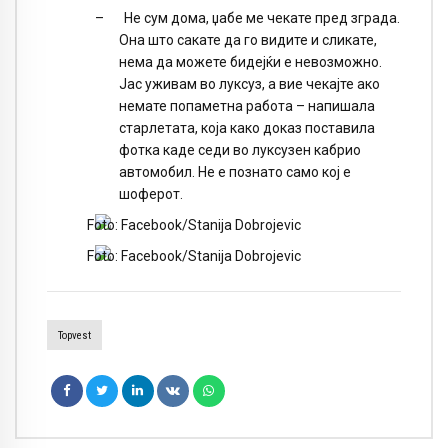
–
Не сум дома, џабе ме чекате пред зграда.
Она што сакате да го видите и сликате,
нема да можете бидејќи е невозможно.
Јас уживам во луксуз, а вие чекајте ако
немате попаметна работа – напишала
старлетата, која како доказ поставила
фотка каде седи во луксузен кабрио
автомобил. Не е познато само кој е
шоферот.
Topvest