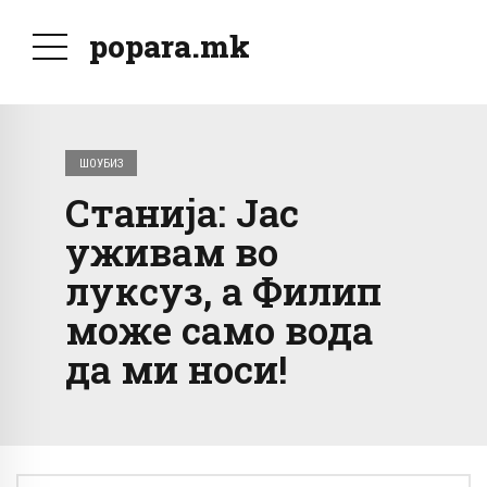
popara.mk
ШОУБИЗ
Станија: Јас
уживам во
луксуз, а Филип
може само вода
да ми носи!