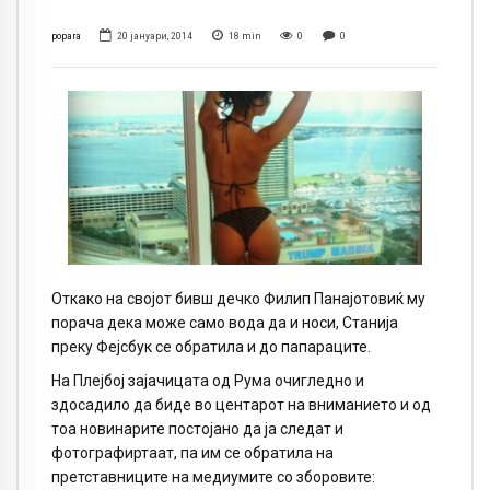
popara
20 јануари, 2014
18
min
0
0
Откако на својот бивш дечко Филип Панајотовиќ му
порача дека може само вода да и носи, Станија
преку Фејсбук се обратила и до папараците.
На Плејбој зајачицата од Рума очигледно и
здосадило да биде во центарот на вниманието и од
тоа новинарите постојано да ја следат и
фотографиртаат, па им се обратила на
претставниците на медиумите со зборовите: