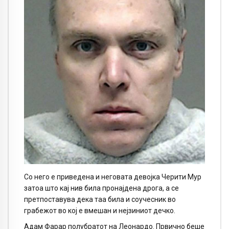
Со него е приведена и неговата девојка Черити Мур
затоа што кај нив била пронајдена дрога, а се
претпоставува дека таа била и соучесник во
грабежот во кој е вмешан и нејзиниот дечко.
Адам Фарар полубратот на Леонардо. Првично беше