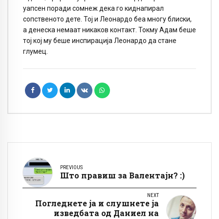
уапсен поради сомнеж дека го киднапирал
сопственото дете. Тој и Леонардо беа многу блиски,
а денеска немаат никаков контакт. Токму Адам беше
тој кој му беше инспирација Леонардо да стане
глумец.
PREVIOUS
Што правиш за Валентајн? :)
NEXT
Погледнете ја и слушнете ја
изведбата од Даниел на