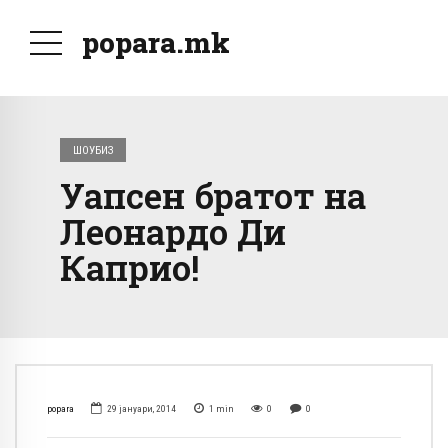
popara.mk
ШОУБИЗ
Уапсен братот на
Леонардо Ди
Каприо!
popara
29 јануари, 2014
1
min
0
0