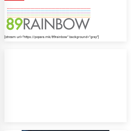
[stream url=”https://popara.mk/89rainbow” background=”gray”]