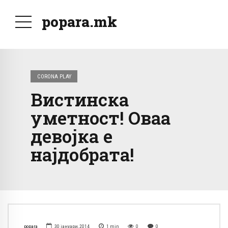
popara.mk
CORONA PLAY
Вистинска
уметност! Оваа
девојка е
најдобрата!
popara
30 јануари, 2014
1
min
0
0