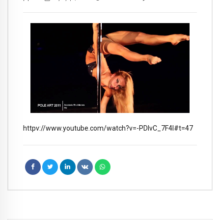
httpv://www.youtube.com/watch?v=-PDlvC_7F4I#t=47