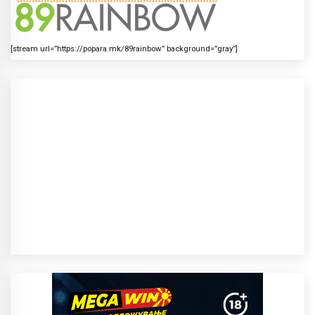
[stream url=”https://popara.mk/89rainbow” background=”gray”]