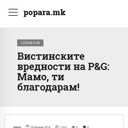
popara.mk
CORONA PLAY
Вистинските
вредности на P&G:
Мамо, ти
благодарам!
popara
26 јануари, 2014
1
min
0
0