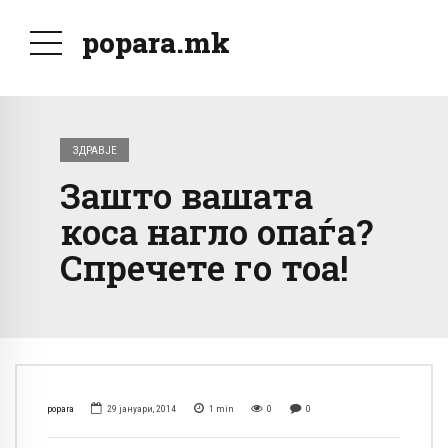
popara.mk
ЗДРАВЈЕ
Зашто вашата
коса нагло опаѓа?
Спречете го тоа!
popara
29 јануари, 2014
1
min
0
0