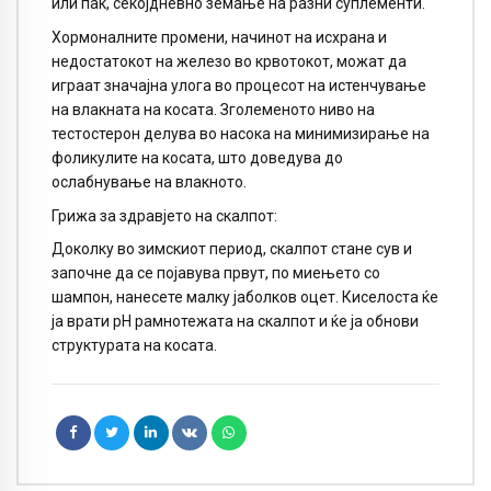
или пак, секојдневно земање на разни суплементи.
Хормоналните промени, начинот на исхрана и
недостатокот на железо во крвотокот, можат да
играат значајна улога во процесот на истенчување
на влакната на косата. Зголеменото ниво на
тестостерон делува во насока на минимизирање на
фоликулите на косата, што доведува до
ослабнување на влакното.
Грижа за здравјето на скалпот:
Доколку во зимскиот период, скалпот стане сув и
започне да се појавува првут, по миењето со
шампон, нанесете малку јаболков оцет. Киселоста ќе
ја врати рН рамнотежата на скалпот и ќе ја обнови
структурата на косата.