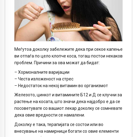
Меѓутоа доколку забележите дека при секое капење
ви отпаѓа по цело клопче коса, тогаш постои некаков
проблем. Причини за ова мoжат да бидат:
– Хормоналните варијации
– Честа изложеност на стрес
– Недостаток на некој витамин во организмот
Железото, цинкот и витамините Б12 и Д се клучни за
растење на косата, што значи дека најдобро е да се
посоветувате со вашиот лекар доколку се сомневате
дека овие вредности се намалени.
Доколку е така, терапијата се состои или во
внесување на намирници богати со овие елементи