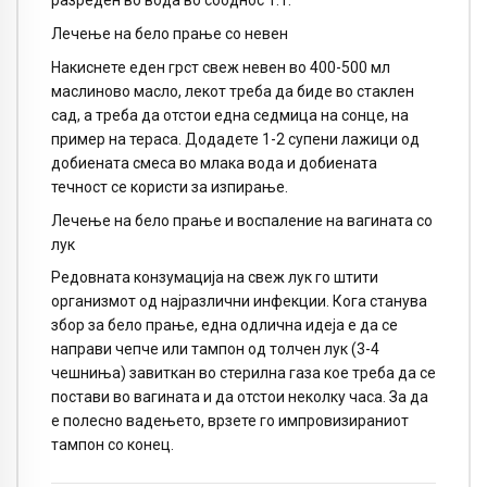
разреден во вода во сооднос 1:1.
Лечење на бело прање со невен
Накиснете еден грст свеж невен во 400-500 мл
маслиново масло, лекот треба да биде во стаклен
сад, а треба да отстои една седмица на сонце, на
пример на тераса. Додадете 1-2 супени лажици од
добиената смеса во млака вода и добиената
течност се користи за изпирање.
Лечење на бело прање и воспаление на вагината со
лук
Редовната конзумација на свеж лук го штити
организмот од најразлични инфекции. Кога станува
збор за бело прање, една одлична идеја е да се
направи чепче или тампон од толчен лук (3-4
чешниња) завиткан во стерилна газа кое треба да се
постави во вагината и да отстои неколку часа. За да
е полесно вадењето, врзете го импровизираниот
тампон со конец.