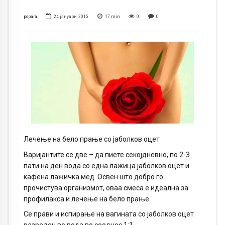
popara
24 јануари, 2015
17
min
0
0
Лечење на бело прање со јаболков оцет
Варијантите се две – да пиете секојдневно, по 2-3
пати на ден вода со една лажица јаболков оцет и
кафена лажичка мед. Освен што добро го
прочистува организмот, оваа смеса е идеална за
профилакса и лечење на бело прање.
Се прави и испирање на вагината со јаболков оцет