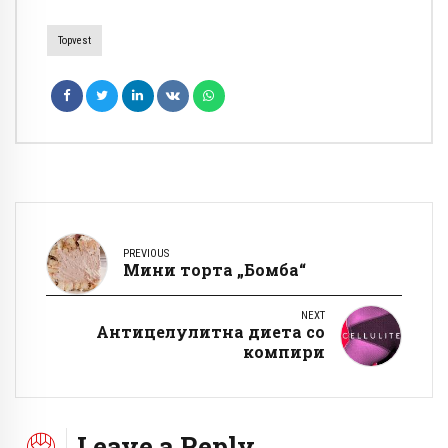
Topvest
PREVIOUS
Мини торта „Бомба“
NEXT
Антицелулитна диета со
компири
Leave a Reply