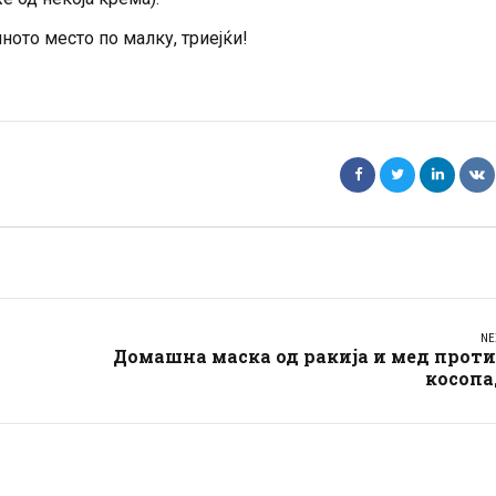
лното место по малку, триејќи!
NE
Домашна маска од ракија и мед прот
косопа