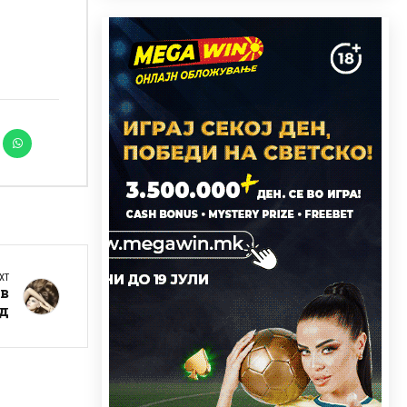
XT
ив
д