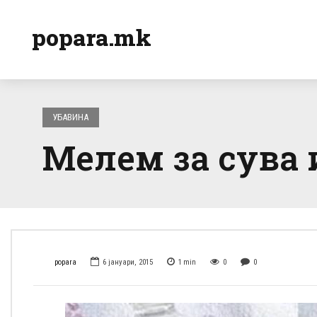
popara.mk
УБАВИНА
Мелем за сува 
popara
6 јануари, 2015
1
min
0
0