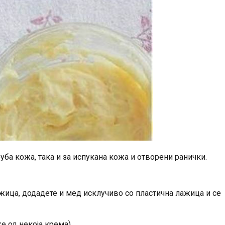
уба кожа, така и за испукана кожа и отворени ранички.
ажица, додадете и мед исклучиво со пластична лажица и се
е од некоја крема).