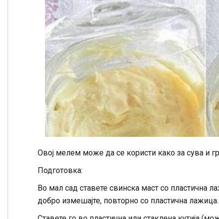
Овој мелем може да се користи како за сува и гр
Подготовка:
Во мал сад ставете свинска маст со пластична л
добро измешајте, повторно со пластична лажица.
Ставете го во пластична или стаклена кутија (мож