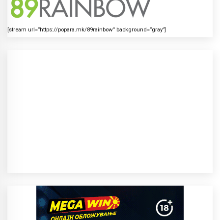
[stream url=”https://popara.mk/89rainbow” background=”gray”]