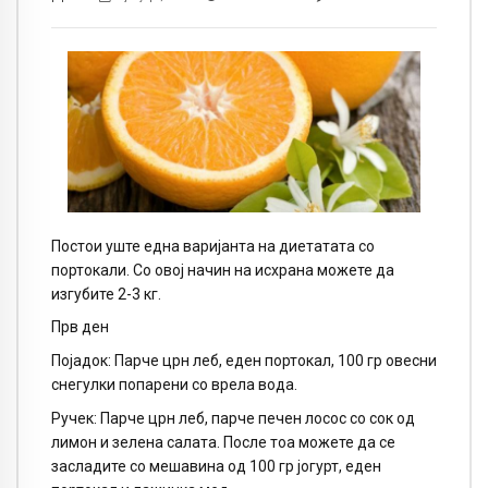
Постои уште една варијанта на диетатата со
портокали. Со овој начин на исхрана можете да
изгубите 2-3 кг.
Прв ден
Појадок: Парче црн леб, еден портокал, 100 гр овесни
снегулки попарени со врела вода.
Ручек: Парче црн леб, парче печен лосос со сок од
лимон и зелена салата. После тоа можете да се
засладите со мешавина од 100 гр јогурт, еден