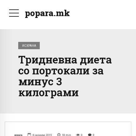
popara.mk
ИСХРАНА
Тридневна диета
со портокали за
минус 3
килограми
popara
6 јануари, 2015
18
min
0
0