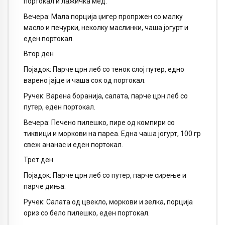
портокал и лажичка мед.
Вечера: Мала порција џигер пропржен со малку
масло и печурки, неколку маслинки, чаша јогурт и
еден портокал.
Втор ден
Појадок: Парче црн леб со тенок слој путер, едно
варено јајце и чаша сок од портокал.
Ручек: Варена боранија, салата, парче црн леб со
путер, еден портокал.
Вечера: Печено пилешко, пире од компири со
тиквици и моркови на пареа. Една чаша јогурт, 100 гр
свеж ананас и еден портокал.
Трет ден
Појадок: Парче црн леб со путер, парче сирење и
парче диња.
Ручек: Салата од цвекло, моркови и зелка, порција
ориз со бело пилешко, еден портокал.