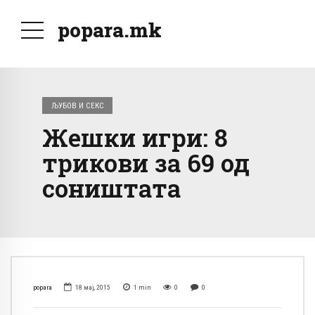
popara.mk
ЉУБОВ И СЕКС
Жешки игри: 8
трикови за 69 од
соништата
popara
18 мај, 2015
1
min
0
0