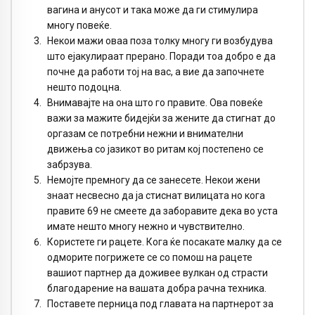
вагина и анусот и така може да ги стимулира
многу повеќе.
Некои мажи оваа поза толку многу ги возбудува
што ејакулираат прерано. Поради тоа добро е да
почне да работи тој на вас, а вие да започнете
нешто подоцна.
Внимавајте на она што го правите. Ова повеќе
важи за мажите бидејќи за жените да стигнат до
оргазам се потребни нежни и внимателни
движења со јазикот во ритам кој постепено се
забрзува.
Немојте премногу да се занесете. Некои жени
знаат несвесно да ја стиснат вилицата но кога
правите 69 не смеете да заборавите дека во уста
имате нешто многу нежно и чувствително.
Користете ги рацете. Кога ќе посакате малку да се
одморите погрижете се со помош на рацете
вашиот партнер да доживее вулкан од страсти
благодарение на вашата добра рачна техника.
Поставете перница под главата на партнерот за