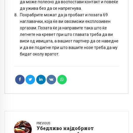
да може полесно да воспостави контакт и повеќе
да ужива без да се напрегнува.
Похрабрите можат да ја пробаат и позата 69
наглавачки, која ќе ви овозможи експлозивен
оргазам. Позата ќе ја направите така што ќе
легнете на кревет при што главата треба да ви
виси од ивицата, а вашиот партнер да се наведне
и да ве подигне при што вашите нозе треба да му
бидат околу вратот.
PREVIOUS
Убедливо најдобриот