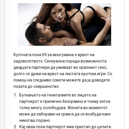
Култната поза 69 за многумина е врвот на
задоволството. Сензуална поради возможноста
двајцата партнери да уживаат во оралниот секс,
долго се држи на врвот на листата еротски игри. Со
помош на следниве совети можете да ја доведете
позата до совршенство.
Буткањето на гениталиите во лицето на
партнерот е прилично безсрамно и токму затоа
толку многу ослободува. Жената во моментот
може да заборави на срам и да се возбуди како
никогаш порано.
Кај оваа поза партнерот има пристап до целата