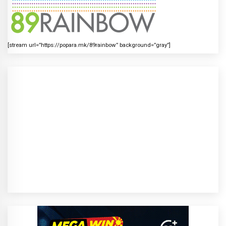
[stream url=”https://popara.mk/89rainbow” background=”gray”]