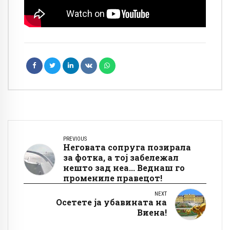
PREVIOUS
Неговата сопруга позирала
за фотка, а тој забележал
нешто зад неа... Веднаш го
промениле правецот!
NEXT
Осетете ја убавината на
Виена!